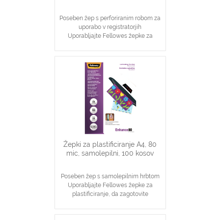
Poseben žep s perforiranim robom za
uporabo v registratorjih
Uporabljajte Fellowes žepke za
plastificiranje, da zagotovite
prefekten izgled na katerega se lahko
zanesete
Idealno za obvestila, slike
Zagotavljanje osnovne zaščite
dokumentov
Žepki za plastificiranje A4, 80
mic, samolepilni, 100 kosov
Poseben žep s samolepilnim hrbtom
Uporabljajte Fellowes žepke za
plastificiranje, da zagotovite
prefekten izgled na katerega se lahko
zanesete