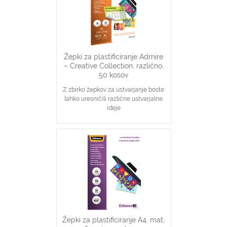
Žepki za plastificiranje Admire
– Creative Collection, različno,
50 kosov
Z zbirko žepkov za ustvarjanje boste
lahko uresničili različne ustvarjalne
ideje
Pakiranje vsebuje 50 kosov, ki
vključujejo po 10 kosov posamezne
vrste žepkov, in sicer Glossy velikosti
A4, Stylish Matt velikosti A4, Easy
Display velikosti A4 in Glossy
velikosti A5, ter 10 žepkov za
plastificiranje fotografij velikosti 10
cm x 15 cm
Debelina: 80 mikronov
Žepki za plastificiranje A4, mat,