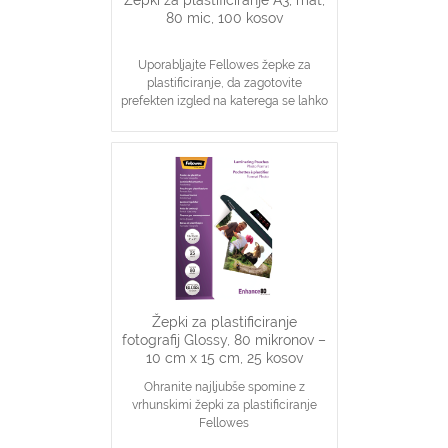
80 mic, 100 kosov
Uporabljajte Fellowes žepke za
plastificiranje, da zagotovite
prefekten izgled na katerega se lahko
zanesete
Idealno za obvestila, slike
Zagotavljanje osnovne zaščite
dokumentov
Žepki za plastificiranje
fotografij Glossy, 80 mikronov –
10 cm x 15 cm, 25 kosov
Ohranite najljubše spomine z
vrhunskimi žepki za plastificiranje
Fellowes
Okrepljena debelina 80 mikronov