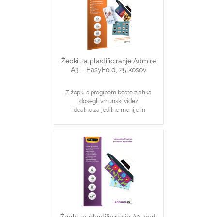
Žepki za plastificiranje Admire
A3 – EasyFold, 25 kosov
Z žepki s pregibom boste zlahka
dosegli vrhunski videz
Idealno za jedilne menije in
prepognjene označbe
Pakiranje vsebuje 25 žepkov velikosti
A3
Debelina: 80 mikronov
Žepki za plastificiranje A3, mat,