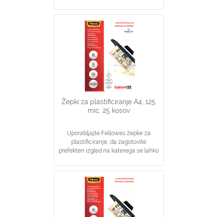
zanesete
Idealno za obvestila, slike, navodila
V pomoč pri visoki stopnji zaščite
dokumentov
Žepki za plastificiranje A4, 125
mic, 25 kosov
Uporabljajte Fellowes žepke za
plastificiranje, da zagotovite
prefekten izgled na katerega se lahko
zanesete
Idealno za obvestila, slike, navodila
V pomoč pri visoki stopnji zaščite
dokumentov