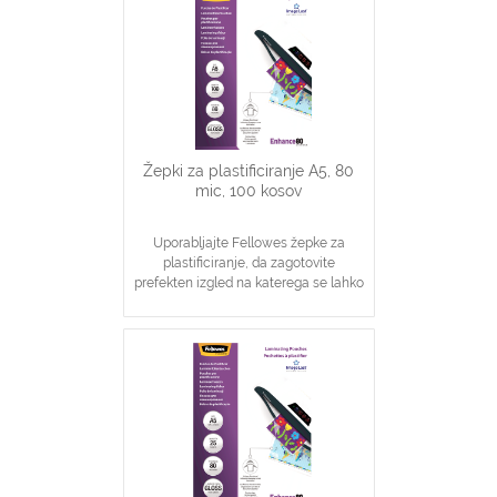
Žepki za plastificiranje A5, 80
mic, 100 kosov
Uporabljajte Fellowes žepke za
plastificiranje, da zagotovite
prefekten izgled na katerega se lahko
zanesete
Idealno za obvestila, slike
Zagotavljanje osnovne zaščite
dokumentov