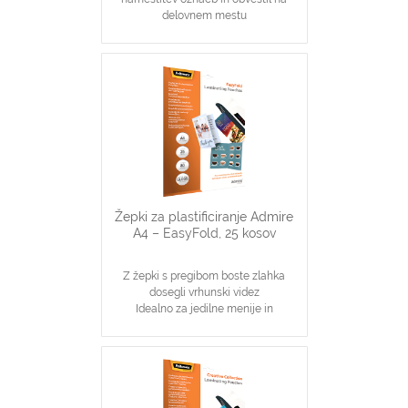
delovnem mestu
Pakiranje vsebuje 25 žepkov velikosti
A4
Debelina: 80 mikronov
Žepki za plastificiranje Admire
A4 – EasyFold, 25 kosov
Z žepki s pregibom boste zlahka
dosegli vrhunski videz
Idealno za jedilne menije in
prepognjene označbe
Pakiranje vsebuje 25 žepkov velikosti
A4
Debelina: 80 mikronov