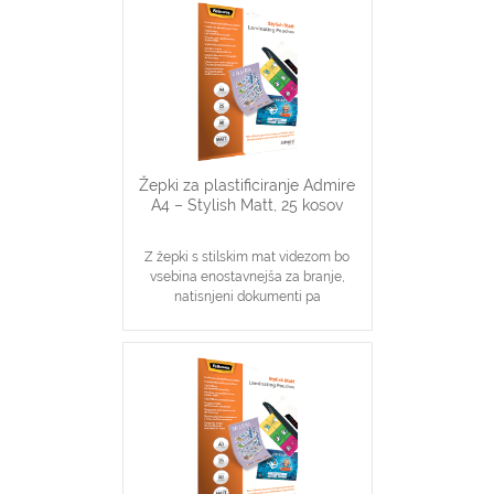
Idealno za obvestila, slike
Zagotavljanje osnovne zaščite
dokumentov
Žepki za plastificiranje Admire
A4 – Stylish Matt, 25 kosov
Z žepki s stilskim mat videzom bo
vsebina enostavnejša za branje,
natisnjeni dokumenti pa
visokokvalitetnega videza
Pakiranje vsebuje 25 žepkov velikosti
A4
Debelina: 80 mikronov