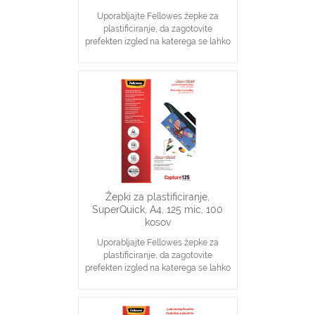
Uporabljajte Fellowes žepke za
plastificiranje, da zagotovite
prefekten izgled na katerega se lahko
zanesete
Idealno za obvestila, slike, navodila
V pomoč pri visoki stopnji zaščite
dokumentov
Žepki za plastificiranje,
SuperQuick, A4, 125 mic, 100
kosov
Uporabljajte Fellowes žepke za
plastificiranje, da zagotovite
prefekten izgled na katerega se lahko
zanesete
Idealno za obvestila, slike, navodila
V pomoč pri visoki stopnji zaščite