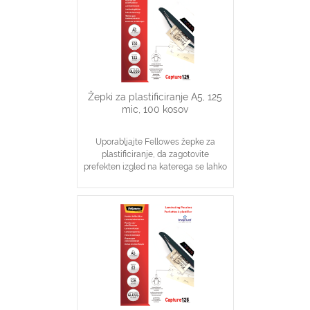
Žepki za plastificiranje A5, 125
mic, 100 kosov
Uporabljajte Fellowes žepke za
plastificiranje, da zagotovite
prefekten izgled na katerega se lahko
zanesete
Idealno za obvestila, slike, navodila
V pomoč pri visoki stopnji zaščite
dokumentov