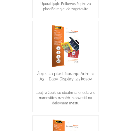
Uporabljajte Fellowes žepke za
plastificiranje, da zagotovite
prefekten izgled na katerega se lahko
zanesete
Idealno za obvestila, slike
Zagotavljanje osnovne zaščite
dokumentov
Žepki za plastificiranje Admire
A3 – Easy Display, 25 kosov
Lepljivi žepki so idealni za enostavno
namestitev označb in obvestil na
delovnem mestu
Pakiranje vsebuje 25 žepkov velikosti
A3
Debelina: 80 mikronov