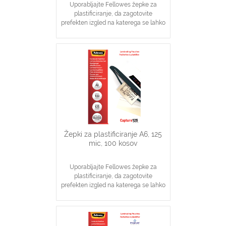
Uporabljajte Fellowes žepke za
plastificiranje, da zagotovite
prefekten izgled na katerega se lahko
zanesete
Idealno za obvestila, slike, likovne
izdelke, podpisane dokumente
V pomoč pri vsakodnevnem
vzdrževanju višje stopnje zaščite
dokumentov
Žepki za plastificiranje A6, 125
mic, 100 kosov
Uporabljajte Fellowes žepke za
plastificiranje, da zagotovite
prefekten izgled na katerega se lahko
zanesete
Idealno za obvestila, slike, navodila
V pomoč pri visoki stopnji zaščite
dokumentov