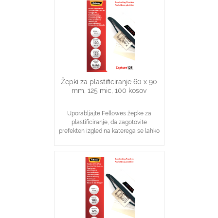
V pomoč pri visoki stopnji zaščite
dokumentov
Žepki za plastificiranje 60 x 90
mm, 125 mic, 100 kosov
Uporabljajte Fellowes žepke za
plastificiranje, da zagotovite
prefekten izgled na katerega se lahko
zanesete
Idealno za obvestila, slike, navodila
V pomoč pri visoki stopnji zaščite
dokumentov