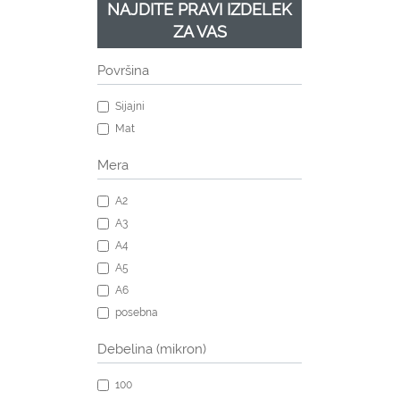
NAJDITE PRAVI IZDELEK
ZA VAS
Površina
Sijajni
Mat
Mera
A2
A3
A4
A5
A6
posebna
Debelina (mikron)
100