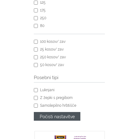
125
175
250
80
100 kosov/ zav
25 kosov/ zav
250 kosov/ zav
50 kosov/ zav
Posebni tipi
Luknjani
Z žepki s pregibom
Samolepilno hrbtišče
Počisti nastavitve