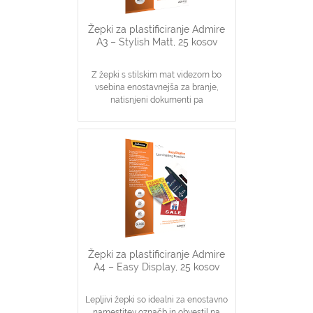
Žepki za plastificiranje Admire
A3 – Stylish Matt, 25 kosov
Z žepki s stilskim mat videzom bo
vsebina enostavnejša za branje,
natisnjeni dokumenti pa
visokokvalitetnega videza
Pakiranje vsebuje 25 žepkov velikosti
A3
Debelina: 80 mikronov
Žepki za plastificiranje Admire
A4 – Easy Display, 25 kosov
Lepljivi žepki so idealni za enostavno
namestitev označb in obvestil na