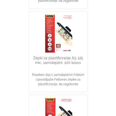
plastificiranje, da zagotovite
prefekten izgled na katerega se lahko
zanesete
Idealno za obvestila, slike
Zagotavljanje osnovne zaščite
dokumentov
Žepki za plastificiranje A3, 125
mic, samolepilni, 100 kosov
Poseben žep s samolepilnim hrbtom
Uporabljajte Fellowes žepke za
plastificiranje, da zagotovite
prefekten izgled na katerega se lahko
zanesete
Idealno za obvestila, slike
Zagotavljanje osnovne zaščite
dokumentov