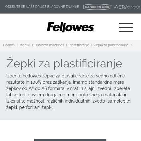
ODKRIJTE ŠE NAŠE DRUGE BLAGOVNE ZNAMKE:
Domov
Izdelki
Business machines
Plastificiranje
Žepki za plastificiranje
Žepki za plastificiranje
Izberite Fellowes žepke za plastificiranje za vedno odlične
rezultate in 100% brez zatikanja. Imamo standardne mere
žepkov od A2 do A6 formata, v mat in sijajni izvedbi. Izberete
lahko tudi povsem drugačne mere potrošnega materiala in
izkoristite možnosti različnih individualnih izvedb (samolepilni
žepki, perforirani žepki).