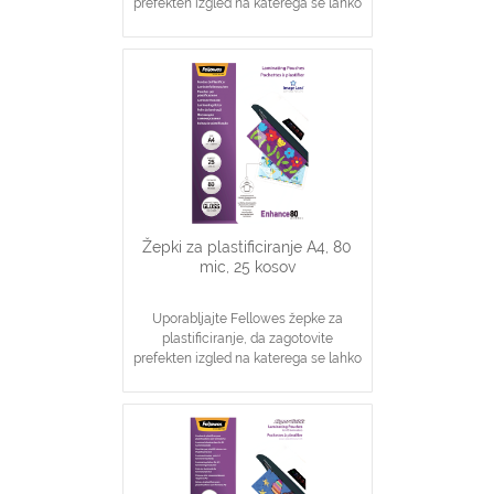
prefekten izgled na katerega se lahko
zanesete
Idealno za obvestila, slike
Zagotavljanje osnovne zaščite
dokumentov
Žepki za plastificiranje A4, 80
mic, 25 kosov
Uporabljajte Fellowes žepke za
plastificiranje, da zagotovite
prefekten izgled na katerega se lahko
zanesete
Idealno za obvestila, slike
Zagotavljanje osnovne zaščite
dokumentov