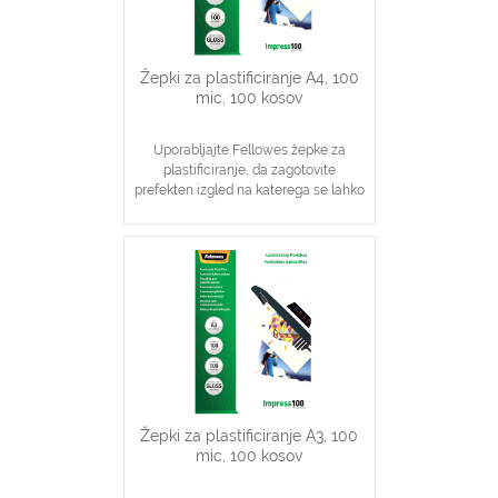
Žepki za plastificiranje A4, 100
mic, 100 kosov
Uporabljajte Fellowes žepke za
plastificiranje, da zagotovite
prefekten izgled na katerega se lahko
zanesete
Idealno za obvestila, slike, likovne
izdelke, podpisane dokumente
V pomoč pri vsakodnevnem
vzdrževanju višje stopnje zaščite
dokumentov
Žepki za plastificiranje A3, 100
mic, 100 kosov