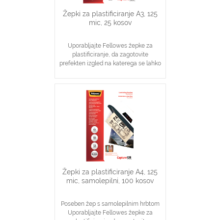
Žepki za plastificiranje A3, 125
mic, 25 kosov
Uporabljajte Fellowes žepke za
plastificiranje, da zagotovite
prefekten izgled na katerega se lahko
zanesete
Idealno za obvestila, slike, navodila
V pomoč pri visoki stopnji zaščite
dokumentov
Žepki za plastificiranje A4, 125
mic, samolepilni, 100 kosov
Poseben žep s samolepilnim hrbtom
Uporabljajte Fellowes žepke za