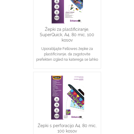
Žepki za plastificiranje,
SuperQuick, A4, 80 mic, 100
kosov
Uporabljajte Fellowes žepke za
plastificiranje, da zagotovite
prefekten izgled na katerega se lahko
zanesete
Idealno za obvestila, slike
Zagotavljanje osnovne zaščite
dokumentov
Žepki s perforacijo A4, 80 mic,
100 kosov