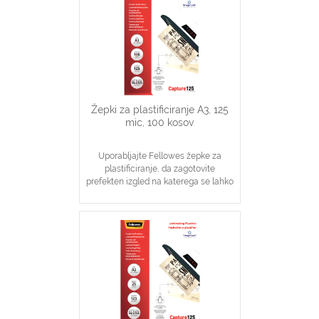
dokumentov
Žepki za plastificiranje A3, 125
mic, 100 kosov
Uporabljajte Fellowes žepke za
plastificiranje, da zagotovite
prefekten izgled na katerega se lahko
zanesete
Idealno za obvestila, slike, navodila
V pomoč pri visoki stopnji zaščite
dokumentov