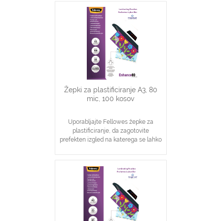
Zagotavljanje osnovne zaščite
dokumentov
Žepki za plastificiranje A3, 80
mic, 100 kosov
Uporabljajte Fellowes žepke za
plastificiranje, da zagotovite
prefekten izgled na katerega se lahko
zanesete
Idealno za obvestila, slike
Zagotavljanje osnovne zaščite
dokumentov