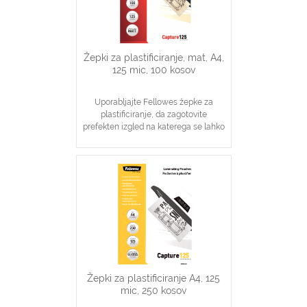
Žepki za plastificiranje, mat, A4,
125 mic, 100 kosov
Uporabljajte Fellowes žepke za
plastificiranje, da zagotovite
prefekten izgled na katerega se lahko
zanesete
Idealno za obvestila, slike, navodila
V pomoč pri visoki stopnji zaščite
dokumentov
Žepki za plastificiranje A4, 125
mic, 250 kosov