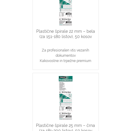
plastične špirale na 21 lukenj, ki veže
do 180 listov
Plastične špirale 22 mm – bela
(za 151-180 listov), 50 kosov
Za profesionalen vtis vezanih
dokumentov
Kakovostne in trpežne premium
plastične špirale, bele barve
Najpopularnjši, ekonomičen in
vsestranski našin vezave dokumentov
22 mm špirale primerne za vezavo
151-180 stranskih dokumentov
Primerno za katerikoli aparat za
plastične špirale na 21 lukenj, ki veže
do 180 listov
Plastične špirale 25 mm – črna
(za 181-200 listov), 50 kosov