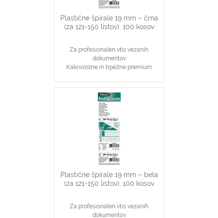
Plastične špirale 19 mm – črna
(za 121-150 listov), 100 kosov
Za profesionalen vtis vezanih
dokumentov
Kakovostne in trpežne premium
plastične špirale, črne barve
Najpopularnjši, ekonomičen in
vsestranski našin vezave dokumentov
19 mm špirale primerne za vezavo
121-150 stranskih dokumentov
Primerno za katerikoli aparat za
plastične špirale na 21 lukenj, ki veže
do 150 listov
Plastične špirale 19 mm – bela
(za 121-150 listov), 100 kosov
Za profesionalen vtis vezanih
dokumentov