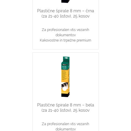
Plastične špirale 8 mm – črna
(za 21-40 listov), 25 kosov
Za profesionalen vtis vezanih
dokumentov
Kakovostne in trpežne premium
plastične špirale, črne barve
Najpopularnjši, ekonomičen in
vsestranski našin vezave dokumentov
8 mm špirale primerne za vezavo 21-
40 stranskih dokumentov
Primerno za katerikoli aparat za
plastične špirale na 21 lukenj, ki veže
do 40 listov
Plastične špirale 8 mm – bela
(za 21-40 listov), 25 kosov
Za profesionalen vtis vezanih
dokumentov