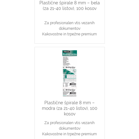
Plastične špirale 8 mm – bela
(za 21-40 listov), 100 kosov
Za profesionalen vtis vezanih
dokumentov
Kakovostne in trpežne premium
plastične špirale, bele barve
Najpopularnjši, ekonomičen in
vsestranski našin vezave dokumentov
8 mm špirale primerne za vezavo 21-
40 stranskih dokumentov
Primerno za katerikoli aparat za
plastične špirale na 21 lukenj, ki veže
do 40 listov
Plastične špirale 8 mm –
modra (za 21-40 listov), 100
kosov
Za profesionalen vtis vezanih
dokumentov
Kakovostne in trpežne premium