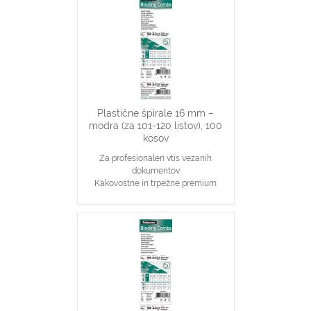
16 mm špirale primerne za vezavo
101-120 stranskih dokumentov
Primerno za katerikoli aparat za
plastične špirale na 21 lukenj, ki veže
do 120 listov
Plastične špirale 16 mm –
modra (za 101-120 listov), 100
kosov
Za profesionalen vtis vezanih
dokumentov
Kakovostne in trpežne premium
plastične špirale, modre barve
Najpopularnjši, ekonomičen in
vsestranski našin vezave dokumentov
16 mm špirale primerne za vezavo
101-120 stranskih dokumentov
Primerno za katerikoli aparat za
plastične špirale na 21 lukenj, ki veže
do 120 listov