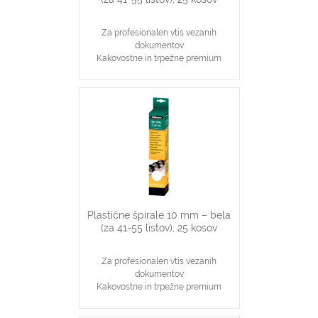
Za profesionalen vtis vezanih
dokumentov
Kakovostne in trpežne premium
plastične špirale, črne barve
Najpopularnjši, ekonomičen in
vsestranski našin vezave dokumentov
10 mm špirale primerne za vezavo 41-
55 stranskih dokumentov
Primerno za katerikoli aparat za
plastične špirale na 21 lukenj, ki veže
do 55 listov
Plastične špirale 10 mm – bela
(za 41-55 listov), 25 kosov
Za profesionalen vtis vezanih
dokumentov
Kakovostne in trpežne premium
plastične špirale, bele barve
Najpopularnjši, ekonomičen in