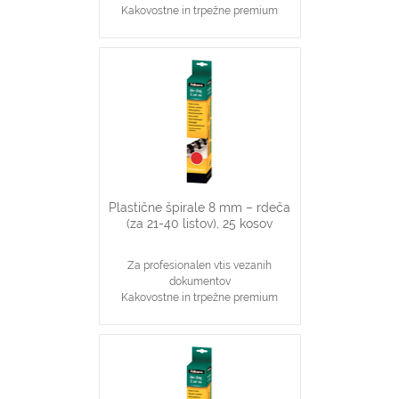
Kakovostne in trpežne premium
plastične špirale, bele barve
Najpopularnjši, ekonomičen in
vsestranski našin vezave dokumentov
8 mm špirale primerne za vezavo 21-
40 stranskih dokumentov
Primerno za katerikoli aparat za
plastične špirale na 21 lukenj, ki veže
do 40 listov
Plastične špirale 8 mm – rdeča
(za 21-40 listov), 25 kosov
Za profesionalen vtis vezanih
dokumentov
Kakovostne in trpežne premium
plastične špirale, rdeče barve
Najpopularnjši, ekonomičen in
vsestranski našin vezave dokumentov
8 mm špirale primerne za vezavo 21-
40 stranskih dokumentov
Primerno za katerikoli aparat za