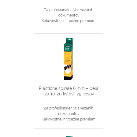
Za profesionalen vtis vezanih
dokumentov
Kakovostne in trpežne premium
plastične špirale, črne barve
Najpopularnjši, ekonomičen in
vsestranski našin vezave dokumentov
6 mm špirale primerne za vezavo 2-
20 stranskih dokumentov
Primerno za katerikoli aparat za
plastične špirale na 21 lukenj, ki veže
do 20 listov
Plastične špirale 6 mm – bela
(za 10-20 listov), 25 kosov
Za profesionalen vtis vezanih
dokumentov
Kakovostne in trpežne premium
plastične špirale, bele barve
Najpopularnjši, ekonomičen in
vsestranski našin vezave dokumentov