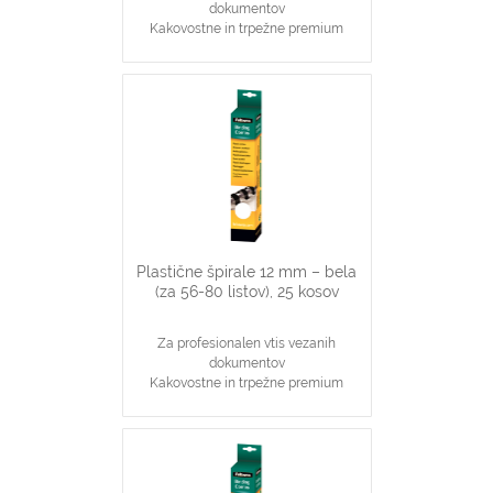
dokumentov
Kakovostne in trpežne premium
plastične špirale, črne barve
Najpopularnjši, ekonomičen in
vsestranski našin vezave dokumentov
12 mm špirale primerne za vezavo 56-
80 stranskih dokumentov
Primerno za katerikoli aparat za
plastične špirale na 21 lukenj, ki veže
do 80 listov
Plastične špirale 12 mm – bela
(za 56-80 listov), 25 kosov
Za profesionalen vtis vezanih
dokumentov
Kakovostne in trpežne premium
plastične špirale, bele barve
Najpopularnjši, ekonomičen in
vsestranski našin vezave dokumentov
12 mm špirale primerne za vezavo 56-
80 stranskih dokumentov