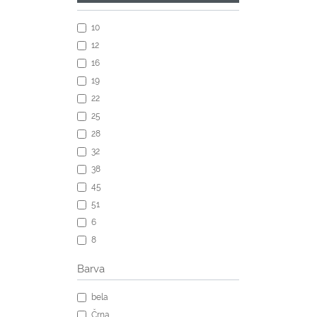
10
12
16
19
22
25
28
32
38
45
51
6
8
Barva
bela
Črna