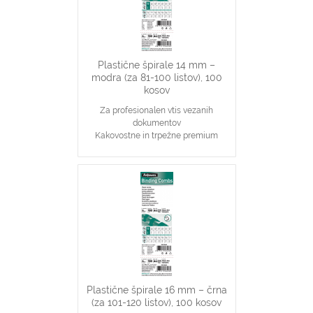
do 100 listov
Plastične špirale 14 mm –
modra (za 81-100 listov), 100
kosov
Za profesionalen vtis vezanih
dokumentov
Kakovostne in trpežne premium
plastične špirale, modre barve
Najpopularnjši, ekonomičen in
vsestranski našin vezave dokumentov
14 mm špirale primerne za vezavo 81-
100 stranskih dokumentov
Primerno za katerikoli aparat za
plastične špirale na 21 lukenj, ki veže
do 100 listov
Plastične špirale 16 mm – črna
(za 101-120 listov), 100 kosov