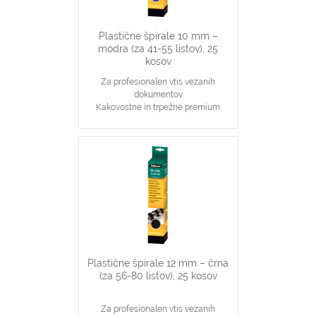
Plastične špirale 10 mm –
modra (za 41-55 listov), 25
kosov
Za profesionalen vtis vezanih
dokumentov
Kakovostne in trpežne premium
plastične špirale, modre barve
Najpopularnjši, ekonomičen in
vsestranski našin vezave dokumentov
10 mm špirale primerne za vezavo 41-
55 stranskih dokumentov
Primerno za katerikoli aparat za
plastične špirale na 21 lukenj, ki veže
do 55 listov
Plastične špirale 12 mm – črna
(za 56-80 listov), 25 kosov
Za profesionalen vtis vezanih