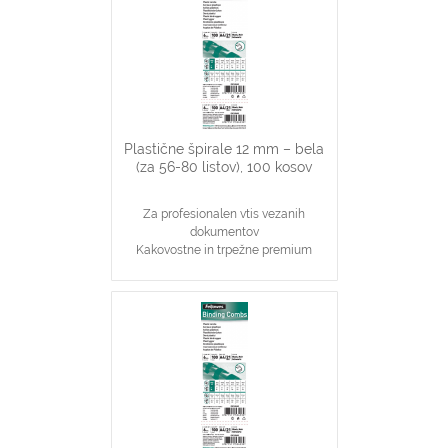
80 stranskih dokumentov
Primerno za katerikoli aparat za
plastične špirale na 21 lukenj, ki veže
do 80 listov
Plastične špirale 12 mm – bela
(za 56-80 listov), 100 kosov
Za profesionalen vtis vezanih
dokumentov
Kakovostne in trpežne premium
plastične špirale, bele barve
Najpopularnjši, ekonomičen in
vsestranski našin vezave dokumentov
12 mm špirale primerne za vezavo 56-
80 stranskih dokumentov
Primerno za katerikoli aparat za
plastične špirale na 21 lukenj, ki veže
do 80 listov