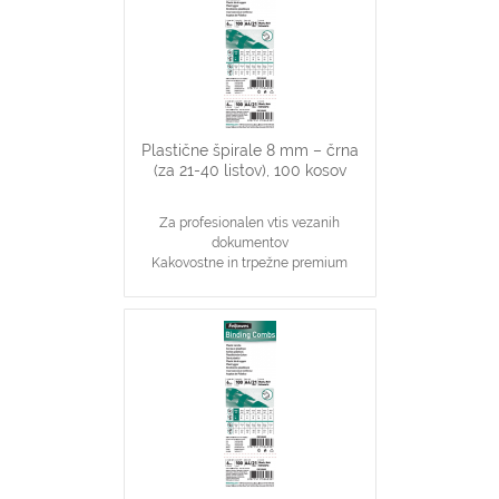
20 stranskih dokumentov
Primerno za katerikoli aparat za
plastične špirale na 21 lukenj, ki veže
do 20 listov
Plastične špirale 8 mm – črna
(za 21-40 listov), 100 kosov
Za profesionalen vtis vezanih
dokumentov
Kakovostne in trpežne premium
plastične špirale, črne barve
Najpopularnjši, ekonomičen in
vsestranski našin vezave dokumentov
8 mm špirale primerne za vezavo 21-
40 stranskih dokumentov
Primerno za katerikoli aparat za
plastične špirale na 21 lukenj, ki veže
do 40 listov