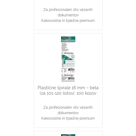
Za profesionalen vtis vezanih
dokumentov
Kakovostne in trpežne premium
plastične špirale, črne barve
Najpopularnjši, ekonomičen in
vsestranski našin vezave dokumentov
16 mm špirale primerne za vezavo
101-120 stranskih dokumentov
Primerno za katerikoli aparat za
plastične špirale na 21 lukenj, ki veže
do 120 listov
Plastične špirale 16 mm – bela
(za 101-120 listov), 100 kosov
Za profesionalen vtis vezanih
dokumentov
Kakovostne in trpežne premium
plastične špirale, bele barve
Najpopularnjši, ekonomičen in
vsestranski našin vezave dokumentov