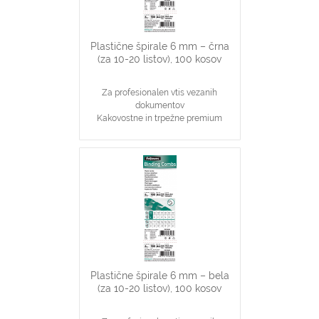
Plastične špirale 6 mm – črna
(za 10-20 listov), 100 kosov
Za profesionalen vtis vezanih
dokumentov
Kakovostne in trpežne premium
plastične špirale, črne barve
Najpopularnjši, ekonomičen in
vsestranski našin vezave dokumentov
6 mm špirale primerne za vezavo 2-
20 stranskih dokumentov
Primerno za katerikoli aparat za
plastične špirale na 21 lukenj, ki veže
do 20 listov
Plastične špirale 6 mm – bela
(za 10-20 listov), 100 kosov