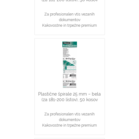
Za profesionalen vtis vezanih
dokumentov
Kakovostne in trpežne premium
plastične špirale, črne barve
Najpopularnjši, ekonomičen in
vsestranski našin vezave dokumentov
25 mm špirale primerne za vezavo
181-200 stranskih dokumentov
Primerno za katerikoli aparat za
plastične špirale na 21 lukenj, ki veže
do 200 listov
Plastične špirale 25 mm – bela
(za 181-200 listov), 50 kosov
Za profesionalen vtis vezanih
dokumentov
Kakovostne in trpežne premium
plastične špirale, bele barve
Najpopularnjši, ekonomičen in