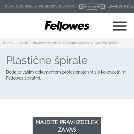
ODKRIJTE ŠE NAŠE DRUGE BLAGOVNE ZNAMKE:
Domov
Izdelki
Business machines
Špiralna vezava
Plastične špirale
Plastične špirale
Dodajte vašim dokumentom profesionalen vtis s kakovostnimi
Fellowes špiralmi.
NAJDITE PRAVI IZDELEK
ZA VAS