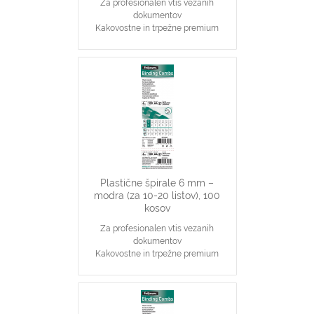
Za profesionalen vtis vezanih
dokumentov
Kakovostne in trpežne premium
plastične špirale, bele barve
Najpopularnjši, ekonomičen in
vsestranski našin vezave dokumentov
6 mm špirale primerne za vezavo 2-
20 stranskih dokumentov
Primerno za katerikoli aparat za
plastične špirale na 21 lukenj, ki veže
do 20 listov
Plastične špirale 6 mm –
modra (za 10-20 listov), 100
kosov
Za profesionalen vtis vezanih
dokumentov
Kakovostne in trpežne premium
plastične špirale, modre barve
Najpopularnjši, ekonomičen in
vsestranski našin vezave dokumentov
6 mm špirale primerne za vezavo 2-