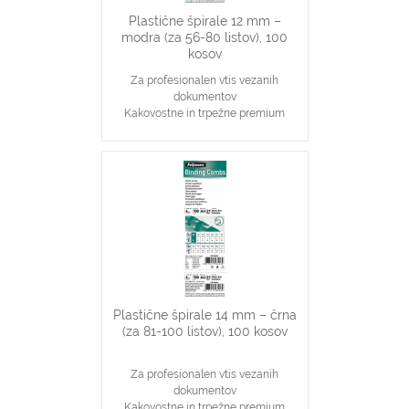
Plastične špirale 12 mm –
modra (za 56-80 listov), 100
kosov
Za profesionalen vtis vezanih
dokumentov
Kakovostne in trpežne premium
plastične špirale, modre barve
Najpopularnjši, ekonomičen in
vsestranski našin vezave dokumentov
12 mm špirale primerne za vezavo 56-
80 stranskih dokumentov
Primerno za katerikoli aparat za
plastične špirale na 21 lukenj, ki veže
do 80 listov
Plastične špirale 14 mm – črna
(za 81-100 listov), 100 kosov
Za profesionalen vtis vezanih
dokumentov
Kakovostne in trpežne premium