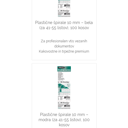
do 55 listov
Plastične špirale 10 mm – bela
(za 41-55 listov), 100 kosov
Za profesionalen vtis vezanih
dokumentov
Kakovostne in trpežne premium
plastične špirale, bele barve
Najpopularnjši, ekonomičen in
vsestranski našin vezave dokumentov
10 mm špirale primerne za vezavo 41-
55 stranskih dokumentov
Primerno za katerikoli aparat za
plastične špirale na 21 lukenj, ki veže
do 55 listov
Plastične špirale 10 mm –
modra (za 41-55 listov), 100
kosov