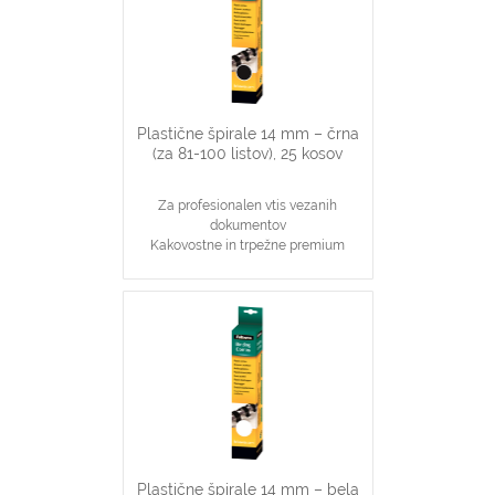
Primerno za katerikoli aparat za
plastične špirale na 21 lukenj, ki veže
do 80 listov
Plastične špirale 14 mm – črna
(za 81-100 listov), 25 kosov
Za profesionalen vtis vezanih
dokumentov
Kakovostne in trpežne premium
plastične špirale, črne barve
Najpopularnjši, ekonomičen in
vsestranski našin vezave dokumentov
14 mm špirale primerne za vezavo 81-
100 stranskih dokumentov
Primerno za katerikoli aparat za
plastične špirale na 21 lukenj, ki veže
do 100 listov
Plastične špirale 14 mm – bela