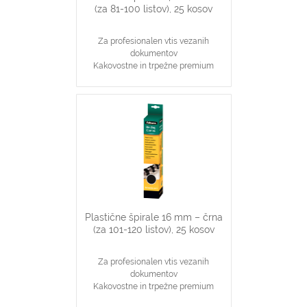
(za 81-100 listov), 25 kosov
Za profesionalen vtis vezanih
dokumentov
Kakovostne in trpežne premium
plastične špirale, bele barve
Najpopularnjši, ekonomičen in
vsestranski našin vezave dokumentov
14 mm špirale primerne za vezavo 81-
100 stranskih dokumentov
Primerno za katerikoli aparat za
plastične špirale na 21 lukenj, ki veže
do 100 listov
Plastične špirale 16 mm – črna
(za 101-120 listov), 25 kosov
Za profesionalen vtis vezanih
dokumentov
Kakovostne in trpežne premium
plastične špirale, črne barve