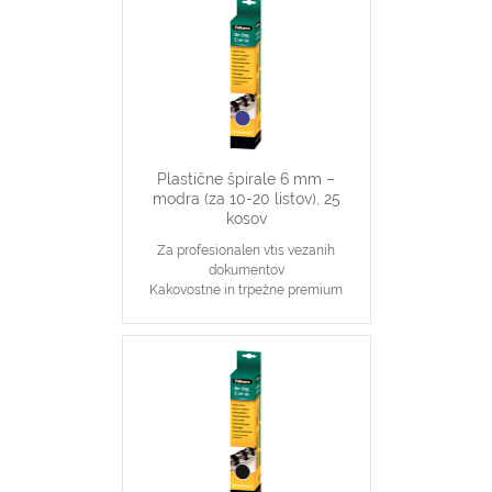
6 mm špirale primerne za vezavo 2-
20 stranskih dokumentov
Primerno za katerikoli aparat za
plastične špirale na 21 lukenj, ki veže
do 20 listov
Plastične špirale 6 mm –
modra (za 10-20 listov), 25
kosov
Za profesionalen vtis vezanih
dokumentov
Kakovostne in trpežne premium
plastične špirale, modre barve
Najpopularnjši, ekonomičen in
vsestranski našin vezave dokumentov
6 mm špirale primerne za vezavo 2-
20 stranskih dokumentov
Primerno za katerikoli aparat za
plastične špirale na 21 lukenj, ki veže
do 20 listov