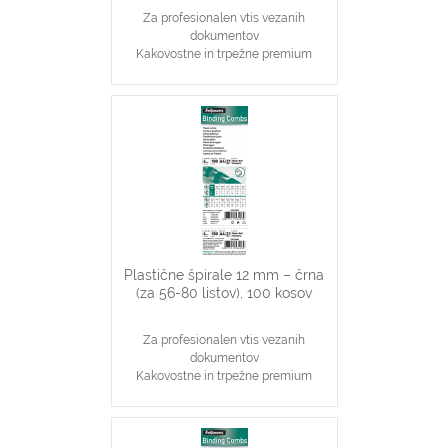
Za profesionalen vtis vezanih
dokumentov
Kakovostne in trpežne premium
plastične špirale, modre barve
Najpopularnjši, ekonomičen in
vsestranski našin vezave dokumentov
10 mm špirale primerne za vezavo 41-
55 stranskih dokumentov
Primerno za katerikoli aparat za
plastične špirale na 21 lukenj, ki veže
do 55 listov
Plastične špirale 12 mm – črna
(za 56-80 listov), 100 kosov
Za profesionalen vtis vezanih
dokumentov
Kakovostne in trpežne premium
plastične špirale, črne barve
Najpopularnjši, ekonomičen in
vsestranski našin vezave dokumentov
12 mm špirale primerne za vezavo 56-