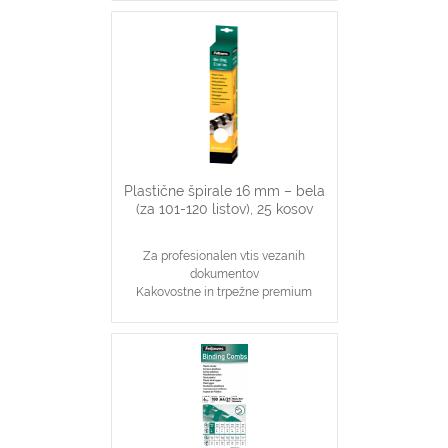
Najpopularnjši, ekonomičen in
vsestranski našin vezave dokumentov
16 mm špirale primerne za vezavo
101-120 stranskih dokumentov
Primerno za katerikoli aparat za
plastične špirale na 21 lukenj, ki veže
do 120 listov
Plastične špirale 16 mm – bela
(za 101-120 listov), 25 kosov
Za profesionalen vtis vezanih
dokumentov
Kakovostne in trpežne premium
plastične špirale, bele barve
Najpopularnjši, ekonomičen in
vsestranski našin vezave dokumentov
16 mm špirale primerne za vezavo
101-120 stranskih dokumentov
Primerno za katerikoli aparat za
plastične špirale na 21 lukenj, ki veže
do 120 listov