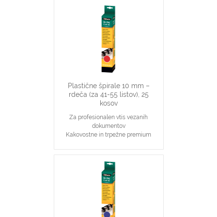
vsestranski našin vezave dokumentov
10 mm špirale primerne za vezavo 41-
55 stranskih dokumentov
Primerno za katerikoli aparat za
plastične špirale na 21 lukenj, ki veže
do 55 listov
Plastične špirale 10 mm –
rdeča (za 41-55 listov), 25
kosov
Za profesionalen vtis vezanih
dokumentov
Kakovostne in trpežne premium
plastične špirale, rdeče barve
Najpopularnjši, ekonomičen in
vsestranski našin vezave dokumentov
10 mm špirale primerne za vezavo 41-
55 stranskih dokumentov
Primerno za katerikoli aparat za
plastične špirale na 21 lukenj, ki veže
do 55 listov