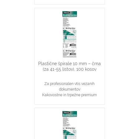
plastične špirale, modre barve
Najpopularnjši, ekonomičen in
vsestranski našin vezave dokumentov
8 mm špirale primerne za vezavo 21-
40 stranskih dokumentov
Primerno za katerikoli aparat za
plastične špirale na 21 lukenj, ki veže
do 40 listov
Plastične špirale 10 mm – črna
(za 41-55 listov), 100 kosov
Za profesionalen vtis vezanih
dokumentov
Kakovostne in trpežne premium
plastične špirale, črne barve
Najpopularnjši, ekonomičen in
vsestranski našin vezave dokumentov
10 mm špirale primerne za vezavo 41-
55 stranskih dokumentov
Primerno za katerikoli aparat za
plastične špirale na 21 lukenj, ki veže