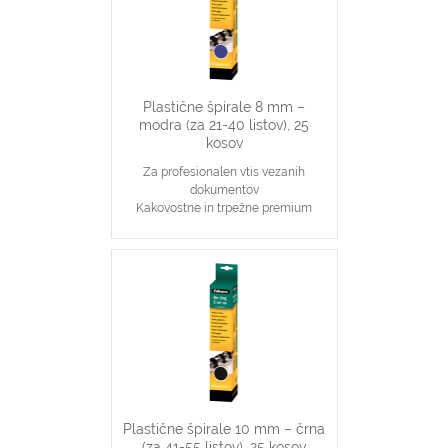
plastične špirale na 21 lukenj, ki veže
do 40 listov
Plastične špirale 8 mm –
modra (za 21-40 listov), 25
kosov
Za profesionalen vtis vezanih
dokumentov
Kakovostne in trpežne premium
plastične špirale, modre barve
Najpopularnjši, ekonomičen in
vsestranski našin vezave dokumentov
8 mm špirale primerne za vezavo 21-
40 stranskih dokumentov
Primerno za katerikoli aparat za
plastične špirale na 21 lukenj, ki veže
do 40 listov
Plastične špirale 10 mm – črna
(za 41-55 listov), 25 kosov