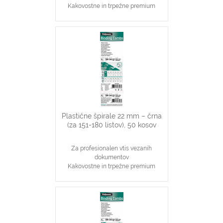
Kakovostne in trpežne premium
plastične špirale, bele barve
Najpopularnjši, ekonomičen in
vsestranski našin vezave dokumentov
19 mm špirale primerne za vezavo
121-150 stranskih dokumentov
Primerno za katerikoli aparat za
plastične špirale na 21 lukenj, ki veže
do 150 listov
Plastične špirale 22 mm – črna
(za 151-180 listov), 50 kosov
Za profesionalen vtis vezanih
dokumentov
Kakovostne in trpežne premium
plastične špirale, črne barve
Najpopularnjši, ekonomičen in
vsestranski našin vezave dokumentov
22 mm špirale primerne za vezavo
151-180 stranskih dokumentov
Primerno za katerikoli aparat za