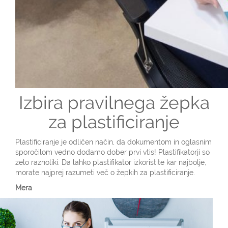
Izbira pravilnega žepka
za plastificiranje
Plastificiranje je odličen način, da dokumentom in oglasnim
sporočilom vedno dodamo dober prvi vtis! Plastifikatorji so
zelo raznoliki. Da lahko plastifikator izkoristite kar najbolje,
morate najprej razumeti več o žepkih za plastificiranje.
Mera