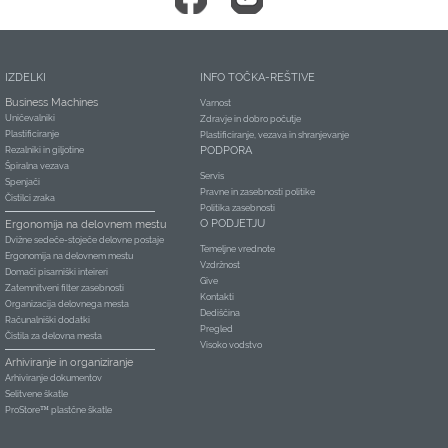
IZDELKI
INFO TOČKA-REŠTIVE
Business Machines
Varnost
Uničevalniki
Zdravje in dobro počutje
Plastificiranje
Plastificiranje, vezava in shranjevanje
PODPORA
Rezalniki in giljotine
Špiralna vezava
Servis
Spenjači
Pravne in zasebnosti politike
Čistilci zraka
Politika zasebnosti
O PODJETJU
Ergonomija na delovnem mestu
Dvižne sedeče-stoječe delovne postaje
Temeljne vrednote
Ergonomija na delovnem mestu
Vzdržnost
Domači pisarniški inteireri
Give
Zatemnitveni filter zasebnosti
Kontakti
Organizacija delovnega mesta
Dediščina
Računalniški dodatki
Pregled
Čistila za delovna mesta
Visoko vodstvo
Arhiviranje in organiziranje
Arhiviranje dokumentov
Selitvene škatle
ProStore™ plastčne škatle