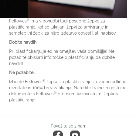
®
Fellowes
ima v ponudbi tudi posebne žepke za
plastificiranje, kot so luknjani žepki za arhiviranje in
samolepilni žepki za hitro izdelavo obvestil ali napisov.
Dobite navdih
Pri plastificiranju je edina omejitev vaša domišljija! Ne
pozabite obiskati info točke o plastificiranju da dobite
navdih!
Ne pozabite…
®
Izberite Fellowes
žepke za plastificiranje za vedno odlične
rezultate in 100% brez zatikanja! Naredite trajne in obstojne
®
dokumente s Fellowes
premium kakovostnimi žepki za
plastificiranje
Povežite se z nami: