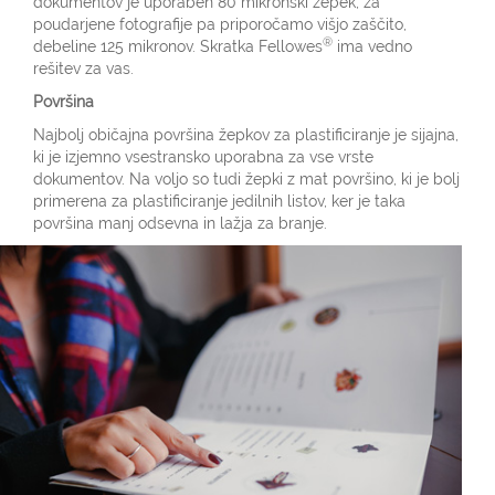
dokumentov je uporaben 80 mikronski žepek, za
poudarjene fotografije pa priporočamo višjo zaščito,
®
debeline 125 mikronov. Skratka Fellowes
ima vedno
rešitev za vas.
Površina
Najbolj običajna površina žepkov za plastificiranje je sijajna,
ki je izjemno vsestransko uporabna za vse vrste
dokumentov. Na voljo so tudi žepki z mat površino, ki je bolj
primerena za plastificiranje jedilnih listov, ker je taka
površina manj odsevna in lažja za branje.