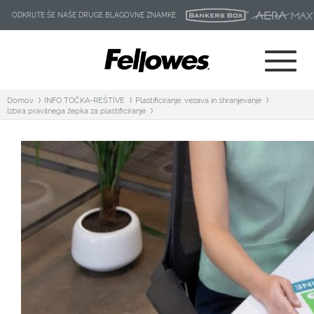
ODKRIJTE ŠE NAŠE DRUGE BLAGOVNE ZNAMKE:
Domov
INFO TOČKA-REŠTIVE
Plastificiranje, vezava in shranjevanje
Izbira pravilnega žepka za plastificiranje