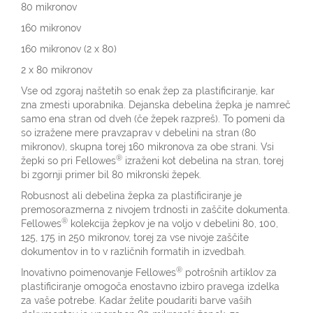
80 mikronov
160 mikronov
160 mikronov (2 x 80)
2 x 80 mikronov
Vse od zgoraj naštetih so enak žep za plastificiranje, kar
zna zmesti uporabnika. Dejanska debelina žepka je namreč
samo ena stran od dveh (če žepek razpreš). To pomeni da
so izražene mere pravzaprav v debelini na stran (80
mikronov), skupna torej 160 mikronova za obe strani. Vsi
®
žepki so pri Fellowes
izraženi kot debelina na stran, torej
bi zgornji primer bil 80 mikronski žepek.
Robusnost ali debelina žepka za plastificiranje je
premosorazmerna z nivojem trdnosti in zaščite dokumenta.
®
Fellowes
kolekcija žepkov je na voljo v debelini 80, 100,
125, 175 in 250 mikronov, torej za vse nivoje zaščite
dokumentov in to v različnih formatih in izvedbah.
®
Inovativno poimenovanje Fellowes
potrošnih artiklov za
plastificiranje omogoča enostavno izbiro pravega izdelka
za vaše potrebe. Kadar želite poudariti barve vaših