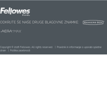
ODKRIJTE ŠE NAŠE DRUGE BLAGOVNE ZNAMKE:
Copyright © 2026 Fellowes, All rights reserved. |
Pravilnik in informacije o uporabi spletne
strain
|
Politika zasebnosti