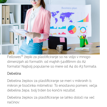
®
Fellowes
žepki za plastificiranje so na voljo v mnogo
dimenzijah ali formatih; od majhih 54x86mm do A2
formata! Najbolj popularne so mere od A4 do A3 formata.
Debelina
Debelina žepkov za plastificiranje se meri v mikronih (1
mikron je tisočinka milimetra). To enostavno pomeni, večja
debelina žepa, bolj trden bo končni rezultat.
Debelina žepkov za plastificiranje se lahko določi na več
načinov: