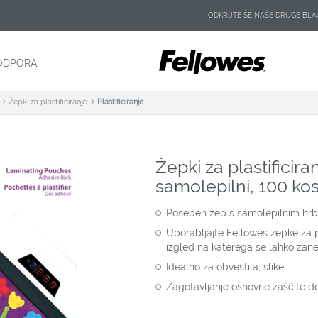
ODKRIJTE ŠE NAŠE DRUGE B
ODPORA
Žepki za plastificiranje
Plastificiranje
Žepki za plastificira
samolepilni, 100 ko
Poseben žep s samolepilnim hr
Uporabljajte Fellowes žepke za pl
izgled na katerega se lahko zan
Idealno za obvestila, slike
Zagotavljanje osnovne zaščite 