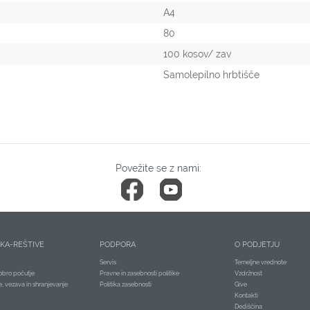
A4
80
100 kosov/ zav
Samolepilno hrbtišče
Povežite se z nami:
ČKA-REŠTIVE
PODPORA
O PODJETJU
Servis
Temeljne vrednote
obro počutje
Pravne in zasebnosti politike
Vzdržnost
je, vezava in shranjevanje
Politika zasebnosti
Give
Kontakti
Dediščina