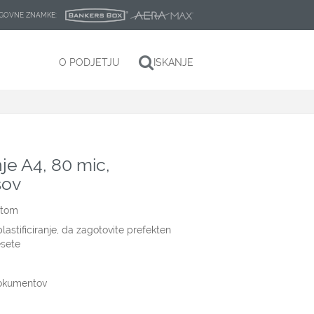
LAGOVNE ZNAMKE:
O PODJETJU
ISKANJE
nje A4, 80 mic,
sov
btom
astificiranje, da zagotovite prefekten
esete
dokumentov