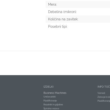
Mera:
Debelina (mikron):
Količina na zavitek:
Posebni tipi:
IZDELKI
INFO TO
Business Machines
Varnost
Uničevalniki
Zdravje in d
Plastificiranje
Plastificiran
Rezalniki in giljotine
Špiralna vezava