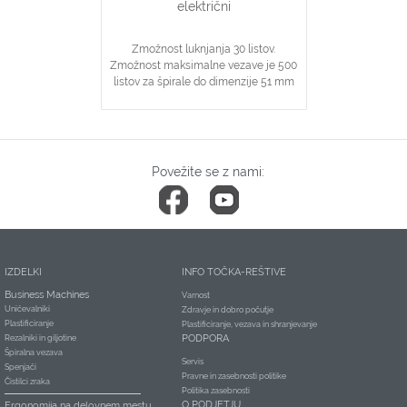
električni
Zmožnost luknjanja 30 listov.
Zmožnost maksimalne vezave je 500
listov za špirale do dimenzije 51 mm
Patenritana šablona za hitro in
primerno izbiro velikosti
špiral/dokumentov
Nastavljivo luknjanje zunanjega robu
Nastavljiv rob luknjanja
Povežite se z nami:
IZDELKI
INFO TOČKA-REŠTIVE
Business Machines
Varnost
Uničevalniki
Zdravje in dobro počutje
Plastificiranje
Plastificiranje, vezava in shranjevanje
PODPORA
Rezalniki in giljotine
Špiralna vezava
Servis
Spenjači
Pravne in zasebnosti politike
Čistilci zraka
Politika zasebnosti
O PODJETJU
Ergonomija na delovnem mestu