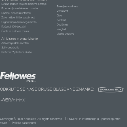
Dvižne sedeče-stoječe delovne postaje
Temeljne vrednote
Ergonomija na delovnem mestu
Vzdržnost
Domači pisarniški inteireri
Give
Zatemnitveni filter zasebnosti
Kontakti
Organizacija delovnega mesta
Dediščina
Računalniški dodatki
Pregled
Čistila za delovna mesta
Visoko vodstvo
Arhiviranje in organiziranje
Arhiviranje dokumentov
Selitvene škatle
ProStore™ plastčne škatle
ODKRIJTE ŠE NAŠE DRUGE BLAGOVNE ZNAMKE:
Copyright © 2026 Fellowes, All rights reserved. |
Pravilnik in informacije o uporabi spletne
strain
|
Politika zasebnosti