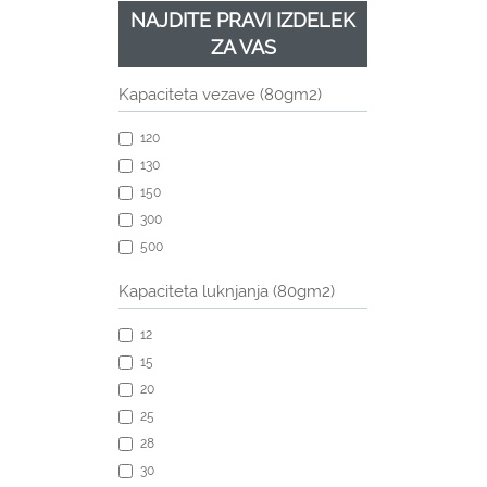
NAJDITE PRAVI IZDELEK
ZA VAS
Kapaciteta vezave (80gm2)
120
130
150
300
500
Kapaciteta luknjanja (80gm2)
12
15
20
25
28
30