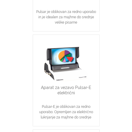
Vertikalno vstavljanje dokumentov
zagotavlja vedno dobro poravnan rob
Pulsar je oblikovan za redno uporabo
pri vezavi
in je idealen za majhne do srednje
2 leti garancije
velike pisarne
Zmožnost luknjanja 17 listov.
Zmožnost maksimalne vezave je 300
listov za špirale do dimenzije 38 mm
Aparat ima nagnjen glavnik z vodili za
lažje natikanje luknjanih listov
Nastavljivo robno vodilo za natančno
poravnavo listov
Predal s patentirano šablono za hitro
in primerno izbiro velikosti
špiral/platnic
Predal za odpadke se samodejno
odpre, kadar je poln
Aparat za vezavo Pulsar-E
Vključno z začetnim kompletom za
električni
vezavo 10 dokumentov
Pulsar-E je oblikovan za redno
uporabo. Opremljen za električno
luknjanje za majhne do srednje
velikosti dokumentov
Električni luknjač omogoča luknjanje