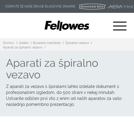
ODKRIJTE ŠE NAŠE DRUGE BLAGOVNE ZNAMKE:
Domov
Izdelki
Business machines
Špiralna vezava
Aparati za špiralno vezavo
Aparati za špiralno
vezavo
Z aparati za vezavo s špiralami lahko izdelate dokument s
profesionalnim izgledom, do 500 strani v nekaj minutah.
Ustvarite odličen prvi vtis z enim od naših aparatov za vašo
naslednjo pomembno prezentacijo.