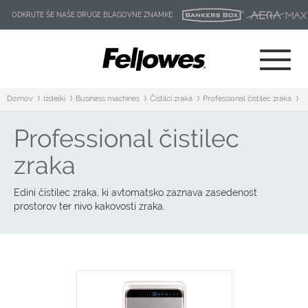
ODKRIJTE ŠE NAŠE DRUGE BLAGOVNE ZNAMKE:
Domov
Izdelki
Business machines
Čistilci zraka
Professional čistilec zraka
Professional čistilec
zraka
Edini čistilec zraka, ki avtomatsko zaznava zasedenost
prostorov ter nivo kakovosti zraka.