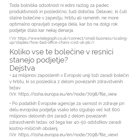
Toda bolniška odsotnost ni edini razlog za padec
produktivnosti in posledično, tudi dobička. Delavec, ki čuti
stalne bolečine v zapestju, hrbtu ali ramenih, ne more
optimalno opravljati svojega dela, kar bo na dolgi rok
podjetje stalo kar nekaj denarja.
(*Vir:
https://www.telegraph.co.uk/connect/small-business/scaling-
up/staples/how-bad-office-chairs-cost-uk-plc/
)
Koliko vse te bolečine v resnici
stanejo podjetje?
Dejstva
• 44 milijonov zaposlenih v Evropski uniji toži zaradi bolečin
v hrbtu, ki so posledica z delom povezanih zdravstvenih
težav.
(Vir:
https://osha.europa.eu/en/node/7098/file_view
• Po podatkih Evropske agencije za varnost in zdravje pri
delu evropska podjetja vsako leto izgubijo več kot 600
milijonov delovnih dni zaradi z delom povezanih
zdravstvenih težav, od tega kar 40-50 odstotkov zaradi
kostno-mišičnih obolenj
(Vir:
https://osha.europa.eu/en/node/7098/file_view
)