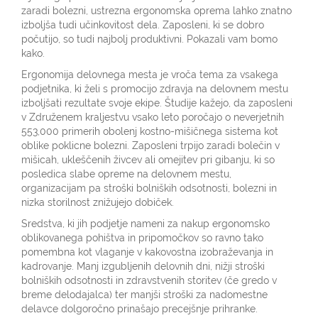
zaradi bolezni, ustrezna ergonomska oprema lahko znatno
izboljša tudi učinkovitost dela. Zaposleni, ki se dobro
počutijo, so tudi najbolj produktivni. Pokazali vam bomo
kako.
Ergonomija delovnega mesta je vroča tema za vsakega
podjetnika, ki želi s promocijo zdravja na delovnem mestu
izboljšati rezultate svoje ekipe. Študije kažejo, da zaposleni
v Združenem kraljestvu vsako leto poročajo o neverjetnih
553,000 primerih obolenj kostno-mišičnega sistema kot
oblike poklicne bolezni. Zaposleni trpijo zaradi bolečin v
mišicah, ukleščenih živcev ali omejitev pri gibanju, ki so
posledica slabe opreme na delovnem mestu,
organizacijam pa stroški bolniških odsotnosti, bolezni in
nizka storilnost znižujejo dobiček.
Sredstva, ki jih podjetje nameni za nakup ergonomsko
oblikovanega pohištva in pripomočkov so ravno tako
pomembna kot vlaganje v kakovostna izobraževanja in
kadrovanje. Manj izgubljenih delovnih dni, nižji stroški
bolniških odsotnosti in zdravstvenih storitev (če gredo v
breme delodajalca) ter manjši stroški za nadomestne
delavce dolgoročno prinašajo precejšnje prihranke.