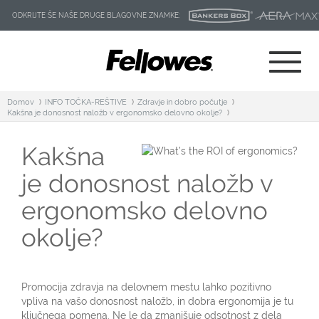
ODKRIJTE ŠE NAŠE DRUGE BLAGOVNE ZNAMKE:
Domov
INFO TOČKA-REŠTIVE
Zdravje in dobro počutje
Kakšna je donosnost naložb v ergonomsko delovno okolje?
Kakšna
je donosnost naložb v
ergonomsko delovno
okolje?
Promocija zdravja na delovnem mestu lahko pozitivno
vpliva na vašo donosnost naložb, in dobra ergonomija je tu
ključnega pomena. Ne le da zmanjšuje odsotnost z dela