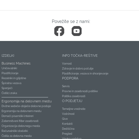
Povežite se z nami:
IZDELKI
INFO TOČKA-REŠTIVE
Business Machines
Varnost
Uničevalniki
Zdravje in dobro počutje
Plastificiranje
Plastificiranje, vezava in shranjevanje
PODPORA
Rezalniki in giljotine
Špiralna vezava
Servis
Spenjači
Pravne in zasebnosti politike
Čistilci zraka
Politika zasebnosti
O PODJETJU
Ergonomija na delovnem mestu
Dvižne sedeče-stoječe delovne postaje
Temeljne vrednote
Ergonomija na delovnem mestu
Vzdržnost
Domači pisarniški inteireri
Give
Zatemnitveni filter zasebnosti
Kontakti
Organizacija delovnega mesta
Dediščina
Računalniški dodatki
Pregled
Čistila za delovna mesta
Visoko vodstvo