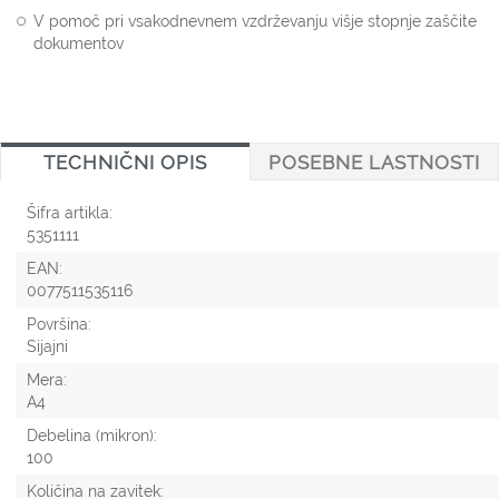
V pomoč pri vsakodnevnem vzdrževanju višje stopnje zaščite
dokumentov
TECHNIČNI OPIS
POSEBNE LASTNOSTI
Šifra artikla:
5351111
EAN:
0077511535116
Površina:
Sijajni
Mera:
A4
Debelina (mikron):
100
Količina na zavitek: