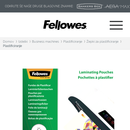
ODKRIJTE ŠE NAŠE DRUGE BLAGOVNE ZNAMKE:
Domov
Izdelki
Business machines
Plastificiranje
Žepki za plastificiranje
Plastificiranje