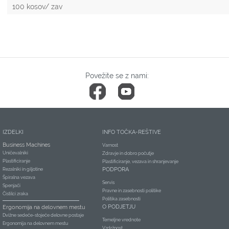
100 kosov/ zav
Povežite se z nami:
IZDELKI
INFO TOČKA-REŠTIVE
Business Machines
Varnost
Uničevalniki
Zdravje in dobro počutje
Plastificiranje
Plastificiranje, vezava in shranjevanje
PODPORA
Rezalniki in giljotine
Špiralna vezava
Servis
Spenjači
Pravne in zasebnosti politike
Čistilci zraka
Politika zasebnosti
O PODJETJU
Ergonomija na delovnem mestu
Dvižne sedeče-stoječe delovne postaje
Temeljne vrednote
Ergonomija na delovnem mestu
Vzdržnost