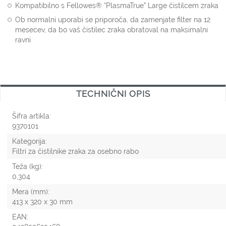
Kompatibilno s Fellowes® “PlasmaTrue” Large čistilcem zraka
Ob normalni uporabi se priporoča, da zamenjate filter na 12
mesecev, da bo vaš čistilec zraka obratoval na maksimalni
ravni
TECHNIČNI OPIS
Šifra artikla:
9370101
Kategorija:
Filtri za čistilnike zraka za osebno rabo
Teža (kg):
0,304
Mera (mm):
413 x 320 x 30 mm
EAN: