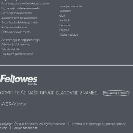
Dvižne sedeče-stoječe delovne postaje
Temeljne vrednote
Ergonomija na delovnem mestu
Vzdržnost
Domači pisarniški inteireri
Give
Zatemnitveni filter zasebnosti
Kontakti
Organizacija delovnega mesta
Dediščina
Računalniški dodatki
Pregled
Čistila za delovna mesta
Visoko vodstvo
Arhiviranje in organiziranje
Arhiviranje dokumentov
Selitvene škatle
ProStore™ plastčne škatle
ODKRIJTE ŠE NAŠE DRUGE BLAGOVNE ZNAMKE:
Copyright © 2026 Fellowes, All rights reserved. |
Pravilnik in informacije o uporabi spletne
strain
|
Politika zasebnosti