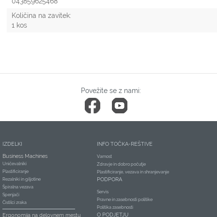
043859625468
Količina na zavitek:
1 kos
Povežite se z nami:
IZDELKI
INFO TOČKA-REŠTIVE
Business Machines
Varnost
Uničevalniki
Zdravje in dobro počutje
Plastificiranje
Plastificiranje, vezava in shranjevanje
PODPORA
Rezalniki in giljotine
Špiralna vezava
Servis
Spenjači
Pravne in zasebnosti politike
Čistilci zraka
Politika zasebnosti
O PODJETJU
Ergonomija na delovnem mestu