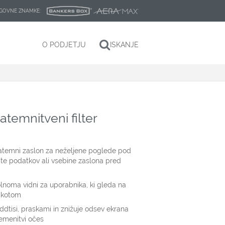
LAGOVNE ZNAMKE:
O PODJETJU
ISKANJE
temnitveni filter
zatemni zaslon za neželjene poglede pod
ite podatkov ali vsebine zaslona pred
lnoma vidni za uporabnika, ki gleda na
m kotom
ddtisi, praskami in znižuje odsev ekrana
emenitvi očes