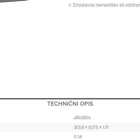
Enostavna namestitev ali odstranj
TECHNIČNI OPIS
4801601
323,9 x 517,5 x 1,6
0,14