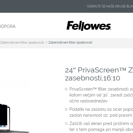
ODKRIJTE ŠE NAŠE DRUGE B
ODPORA
Zatemnitveni filter zasebnosti
Zatemnitveni filter zasebnosti
24″ PrivaScreen™ Za
zasebnosti,16:10
PrivaScreen™ filter zasebnosti 
kotom večjim od 30˚, zaradi zašč
očmi radovednežev
Podatki na zaslonu so sicer popo
zaslon naravnost oz. pod pravi
Zaščiti vaš ekran pred prstnimi o
ter s tem pomaga pri manjši obr