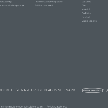
obro počutje
Pravne in zasebnosti politike
Vzdržnost
je, vezava in shranjevanje
Politika zasebnosti
Give
Kontakti
Dediščina
Pregled
Visoko vodstvo
ODKRIJTE ŠE NAŠE DRUGE BLAGOVNE ZNAMKE:
k in informacije o uporabi spletne strain
|
Politika zasebnosti