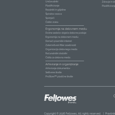
Uničevalniki
Zdravje in d
Plastificiranje
Plastificiran
Rezalniki in giljotine
Špiralna vezava
Spenjači
Čistilci zraka
Ergonomija na delovnem mestu
Dvižne sedeče-stoječe delovne postaje
Ergonomija na delovnem mestu
Domači pisarniški inteireri
Zatemnitveni filter zasebnosti
Organizacija delovnega mesta
Računalniški dodatki
Čistila za delovna mesta
Arhiviranje in organiziranje
Arhiviranje dokumentov
Selitvene škatle
ProStore™ plastčne škatle
Copyright © 2026 Fellowes, All rights reserved. |
Pravilni