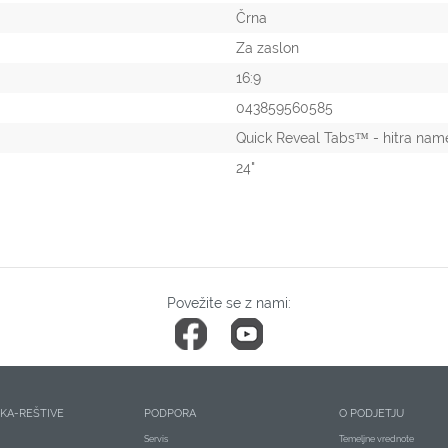
Črna
Za zaslon
16:9
043859560585
Quick Reveal Tabs™ - hitra name
24"
Povežite se z nami:
ČKA-REŠTIVE
PODPORA
O PODJETJU
Servis
Temeljne vrednote