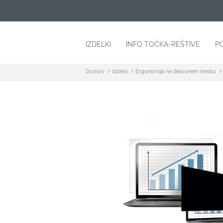
IZDELKI
INFO TOČKA-REŠTIVE
P
Domov
Izdelki
Ergonomija na delovnem mestu