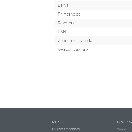
Barva:
Primerno za:
Razmerje:
EAN:
Značilnosti izdelka:
Velikost zaslona:
IZDELKI
INFO TO
Business Machines
Varnost