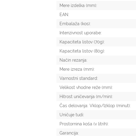
Mere izdelka (mm):
EAN:
Embalaža (kos):
Intenzivnost uporabe:
Kapaciteta listov (70g):
Kapaciteta listov (80g):
Način rezanja:
Mere izreza (mm):
Varnostni standard:
Velikost vhodne reže (mm):
Hitrost uničevanja (m/min):
Čas delovanja: Vklop/Izklop (minut):
Uničuje tudi:
Prostornina koša (v litrih):
Garancija: