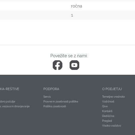
ročna
1
Povežite se z nami:
ČKA-REŠTIVE
PODPORA
O PODJETJU
Servis
Temeljne vrednote
obro počutje
Pravne in zasebnosti politike
Vzdržnost
je, vezava in shranjevanje
Politika zasebnosti
Give
Kontakti
Dediščina
Pregled
Visoko vodstvo