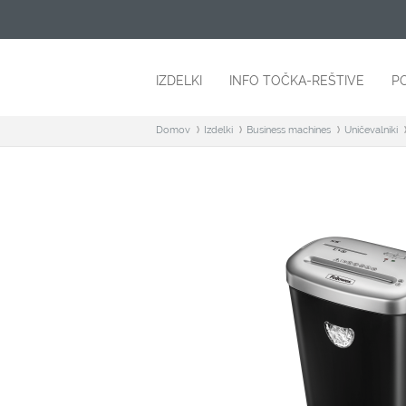
IZDELKI
INFO TOČKA-REŠTIVE
P
Domov
Izdelki
Business machines
Uničevalniki