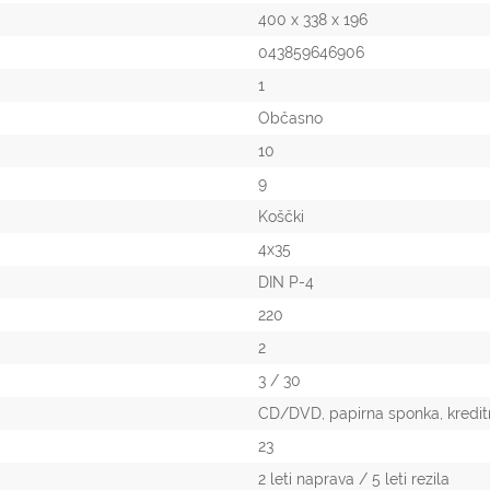
400 x 338 x 196
043859646906
1
Občasno
10
9
Koščki
4x35
DIN P-4
220
2
3 / 30
CD/DVD, papirna sponka, kreditn
23
2 leti naprava / 5 leti rezila