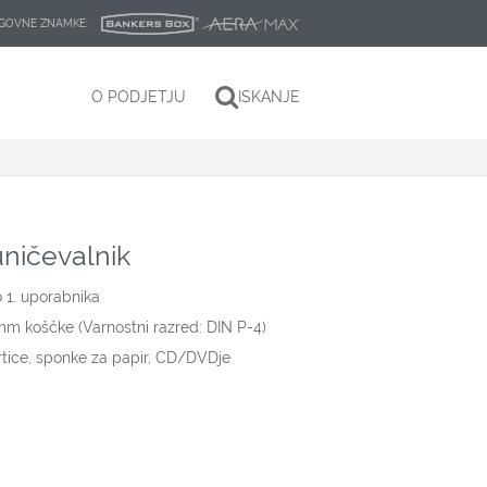
LAGOVNE ZNAMKE:
O PODJETJU
ISKANJE
ničevalnik
 1. uporabnika
 mm koščke (Varnostni razred: DIN P-4)
artice, sponke za papir, CD/DVDje