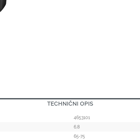
TECHNIČNI OPIS
4653101
6,8
65-75