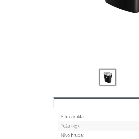
Šifra artikla:
Teža (kg):
Nivo hrupa: