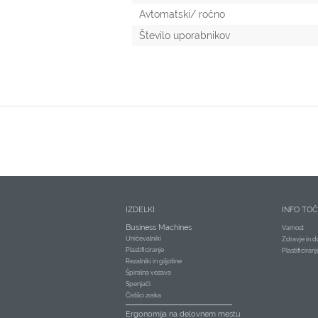
Avtomatski/ ročno
Število uporabnikov
IZDELKI
INFO TO
Business Machines
Varnost
Uničevalniki
Zdravje in d
Plastificiranje
Plastificiran
Rezalniki in giljotine
Špiralna vezava
Spenjači
Čistilci zraka
Ergonomija na delovnem mestu