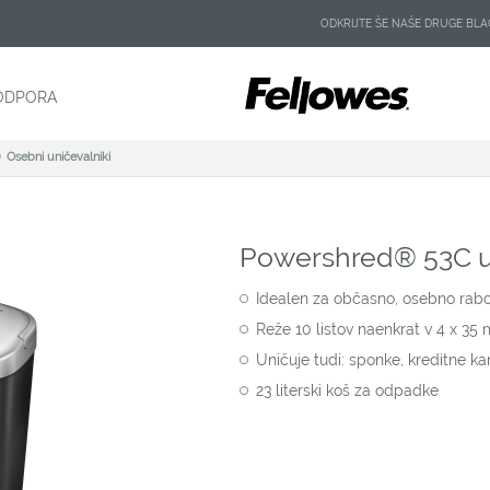
ODKRIJTE ŠE NAŠE DRUGE B
ODPORA
Osebni uničevalniki
Powershred® 53C u
Idealen za občasno, osebno rabo
Reže 10 listov naenkrat v 4 x 35
Uničuje tudi: sponke, kreditne k
23 literski koš za odpadke