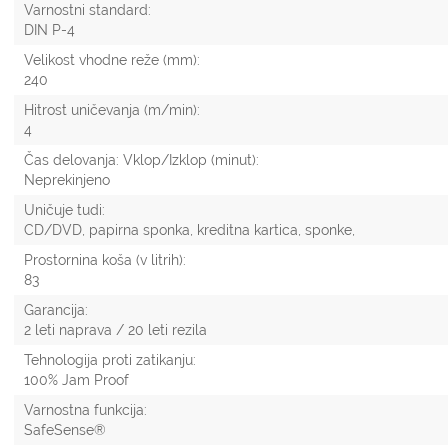
Varnostni standard:
DIN P-4
Velikost vhodne reže (mm):
240
Hitrost uničevanja (m/min):
4
Čas delovanja: Vklop/Izklop (minut):
Neprekinjeno
Uničuje tudi:
CD/DVD, papirna sponka, kreditna kartica, sponke,
Prostornina koša (v litrih):
83
Garancija:
2 leti naprava / 20 leti rezila
Tehnologija proti zatikanju:
100% Jam Proof
Varnostna funkcija:
SafeSense®