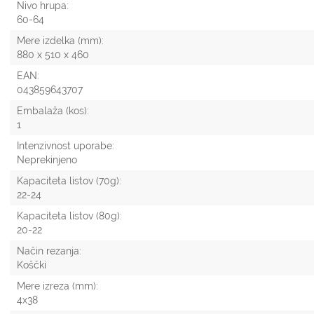
Nivo hrupa:
60-64
Mere izdelka (mm):
880 x 510 x 460
EAN:
043859643707
Embalaža (kos):
1
Intenzivnost uporabe:
Neprekinjeno
Kapaciteta listov (70g):
22-24
Kapaciteta listov (80g):
20-22
Način rezanja:
Koščki
Mere izreza (mm):
4x38