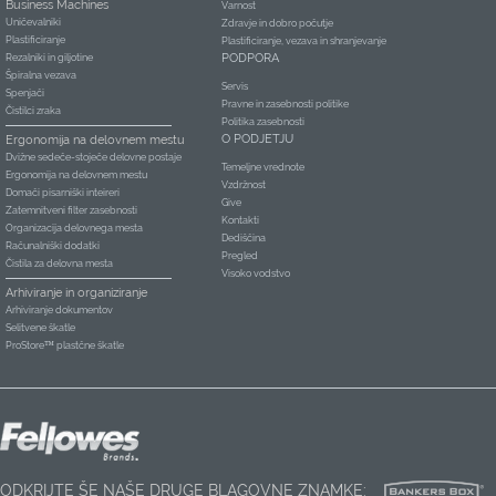
Business Machines
Varnost
Uničevalniki
Zdravje in dobro počutje
Plastificiranje
Plastificiranje, vezava in shranjevanje
PODPORA
Rezalniki in giljotine
Špiralna vezava
Servis
Spenjači
Pravne in zasebnosti politike
Čistilci zraka
Politika zasebnosti
O PODJETJU
Ergonomija na delovnem mestu
Dvižne sedeče-stoječe delovne postaje
Temeljne vrednote
Ergonomija na delovnem mestu
Vzdržnost
Domači pisarniški inteireri
Give
Zatemnitveni filter zasebnosti
Kontakti
Organizacija delovnega mesta
Dediščina
Računalniški dodatki
Pregled
Čistila za delovna mesta
Visoko vodstvo
Arhiviranje in organiziranje
Arhiviranje dokumentov
Selitvene škatle
ProStore™ plastčne škatle
ODKRIJTE ŠE NAŠE DRUGE BLAGOVNE ZNAMKE: