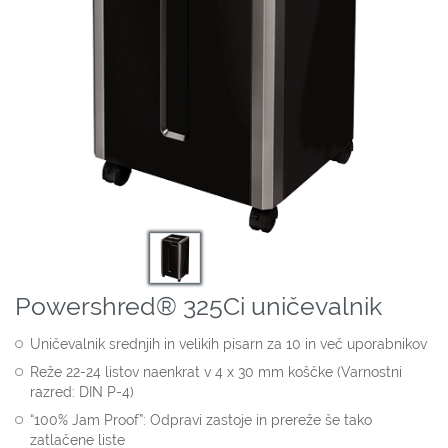
Powershred® 325Ci uničevalnik
Uničevalnik srednjih in velikih pisarn za 10 in več uporabnikov
Reže 22-24 listov naenkrat v 4 x 30 mm koščke (Varnostni
razred: DIN P-4)
“100% Jam Proof”: Odpravi zastoje in prereže še tako
zatlačene liste