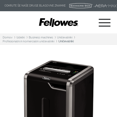
ODKRIJTE ŠE NAŠE DRUGE BLAGOVNE ZNAMKE:
Domov
Izdelki
Business machines
Uničevalniki
Profesionalni in komercialni uničevalniki
Uničevalniki