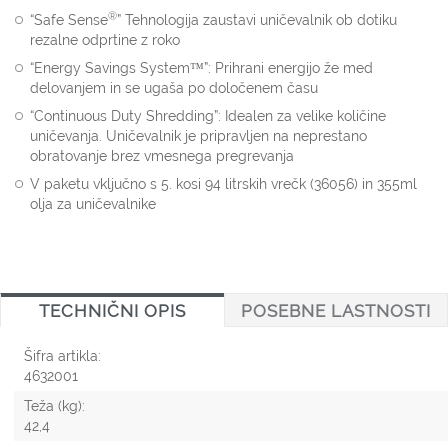
®
“Safe Sense
” Tehnologija zaustavi uničevalnik ob dotiku
rezalne odprtine z roko
“Energy Savings System™”: Prihrani energijo že med
delovanjem in se ugaša po določenem času
“Continuous Duty Shredding”: Idealen za velike količine
uničevanja. Uničevalnik je pripravljen na neprestano
obratovanje brez vmesnega pregrevanja
V paketu vključno s 5. kosi 94 litrskih vrečk (36056) in 355ml
olja za uničevalnike
TECHNIČNI OPIS
POSEBNE LASTNOSTI
Šifra artikla:
4632001
Teža (kg):
42,4