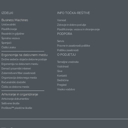
IZDELKI
INFO TOČKA-REŠTIVE
Business Machines
Varnost
Uničevalniki
Zdravje in dobro počutje
Plastificiranje
Plastificiranje, vezava in shranjevanje
PODPORA
Rezalniki in giljotine
Špiralna vezava
Servis
Spenjači
Pravne in zasebnosti politike
Čistilci zraka
Politika zasebnosti
O PODJETJU
Ergonomija na delovnem mestu
Dvižne sedeče-stoječe delovne postaje
Temeljne vrednote
Ergonomija na delovnem mestu
Vzdržnost
Domači pisarniški inteireri
Give
Zatemnitveni filter zasebnosti
Kontakti
Organizacija delovnega mesta
Dediščina
Računalniški dodatki
Pregled
Čistila za delovna mesta
Visoko vodstvo
Arhiviranje in organiziranje
Arhiviranje dokumentov
Selitvene škatle
ProStore™ plastčne škatle