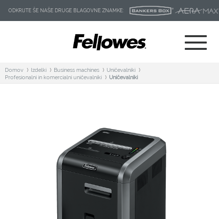
ODKRIJTE ŠE NAŠE DRUGE BLAGOVNE ZNAMKE:
Domov
Izdelki
Business machines
Uničevalniki
Profesionalni in komercialni uničevalniki
Uničevalniki