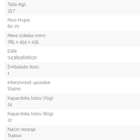
Teža (kg):
33,7
Nivo hrupa:
60-70
Mere izdelka (mm):
785 x 454 x 435
EAN:
043859628230
Embalaža (kos):
1
Intenzivnost uporabe:
Stalno
Kapaciteta listov (70g):
24
Kapaciteta listov (80g):
22
Način rezanja:
Trakovi