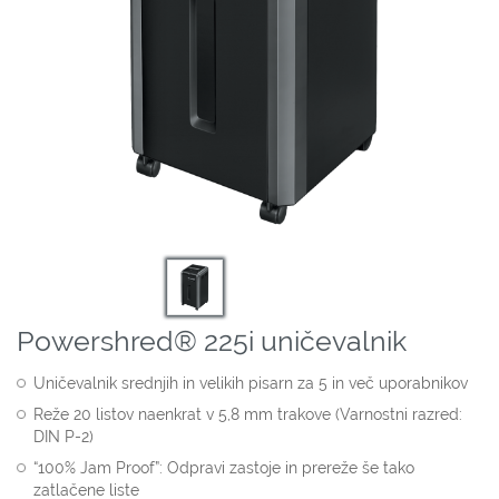
Powershred® 225i uničevalnik
Uničevalnik srednjih in velikih pisarn za 5 in več uporabnikov
Reže 20 listov naenkrat v 5,8 mm trakove (Varnostni razred:
DIN P-2)
“100% Jam Proof”: Odpravi zastoje in prereže še tako
zatlačene liste