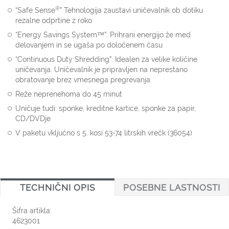
®
“Safe Sense
” Tehnologija zaustavi uničevalnik ob dotiku
rezalne odprtine z roko
“Energy Savings System™”: Prihrani energijo že med
delovanjem in se ugaša po določenem času
“Continuous Duty Shredding”: Idealen za velike količine
uničevanja. Uničevalnik je pripravljen na neprestano
obratovanje brez vmesnega pregrevanja
Reže neprenehoma do 45 minut
Uničuje tudi: sponke, kreditne kartice, sponke za papir,
CD/DVDje
V paketu vključno s 5. kosi 53-74 litrskih vrečk (36054)
TECHNIČNI OPIS
POSEBNE LASTNOSTI
Šifra artikla:
4623001