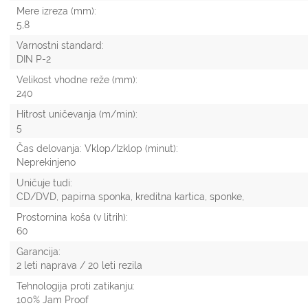
Mere izreza (mm):
5,8
Varnostni standard:
DIN P-2
Velikost vhodne reže (mm):
240
Hitrost uničevanja (m/min):
5
Čas delovanja: Vklop/Izklop (minut):
Neprekinjeno
Uničuje tudi:
CD/DVD, papirna sponka, kreditna kartica, sponke,
Prostornina koša (v litrih):
60
Garancija:
2 leti naprava / 20 leti rezila
Tehnologija proti zatikanju:
100% Jam Proof