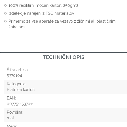
100% reciklirni močan karton, 250gm2
Izdelek je narejen iz FSC materialov
Primerno za vse aparate za vezavo z žičnimi ali plastičnimi
špiralami
TECHNIČNI OPIS
Šifra artikla:
5370104
Kategorija:
Platnice karton
EAN:
0077511537011
Površina:
mat
Mera: