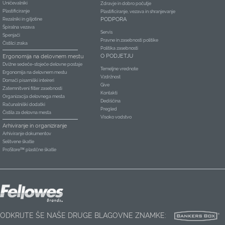
Uničevalniki
Zdravje in dobro počutje
Plastificiranje
Plastificiranje, vezava in shranjevanje
PODPORA
Rezalniki in giljotine
Špiralna vezava
Servis
Spenjači
Pravne in zasebnosti politike
Čistilci zraka
Politika zasebnosti
O PODJETJU
Ergonomija na delovnem mestu
Dvižne sedeče-stoječe delovne postaje
Temeljne vrednote
Ergonomija na delovnem mestu
Vzdržnost
Domači pisarniški inteireri
Give
Zatemnitveni filter zasebnosti
Kontakti
Organizacija delovnega mesta
Dediščina
Računalniški dodatki
Pregled
Čistila za delovna mesta
Visoko vodstvo
Arhiviranje in organiziranje
Arhiviranje dokumentov
Selitvene škatle
ProStore™ plastčne škatle
ODKRIJTE ŠE NAŠE DRUGE BLAGOVNE ZNAMKE: