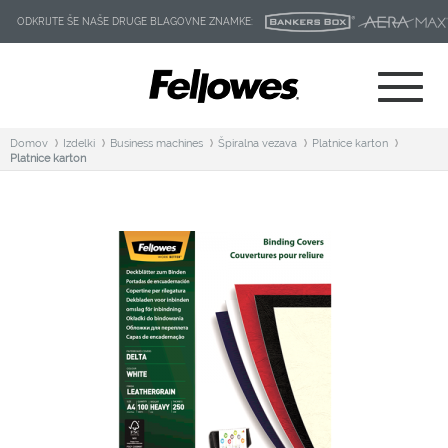
ODKRIJTE ŠE NAŠE DRUGE BLAGOVNE ZNAMKE:
Domov
Izdelki
Business machines
Špiralna vezava
Platnice karton
Platnice karton