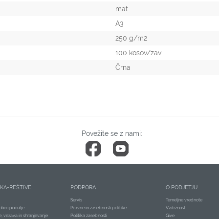
mat
A3
250 g/m2
100 kosov/zav
Črna
Povežite se z nami:
ČKA-REŠTIVE
PODPORA
O PODJETJU
Servis
Temeljne vrednote
obro počutje
Pravne in zasebnosti politike
Vzdržnost
je, vezava in shranjevanje
Politika zasebnosti
Give