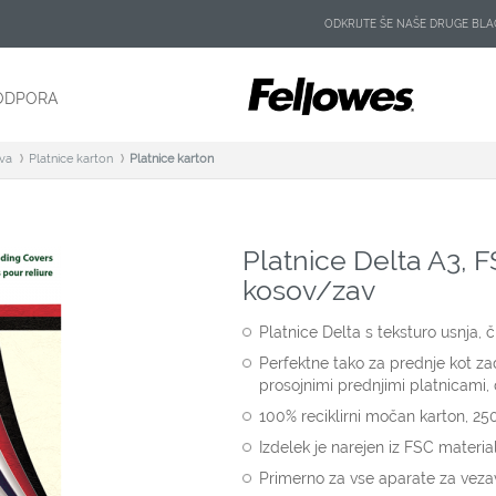
ODKRIJTE ŠE NAŠE DRUGE B
ODPORA
ava
Platnice karton
Platnice karton
Platnice Delta A3, F
kosov/zav
Platnice Delta s teksturo usnja, 
Perfektne tako za prednje kot zad
prosojnimi prednjimi platnicami, 
100% reciklirni močan karton, 2
Izdelek je narejen iz FSC materia
Primerno za vse aparate za vezavo