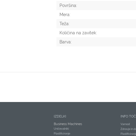
Površina:
Mera:
Teža:
Količina na zavitek:
Barva:
IZDELKI
INFO TO
Business Machines
Varnost
Uničevalniki
Zdravje in d
Plastificiranje
Plastificiran