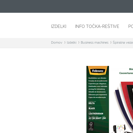
IZDELKI
INFO TOČKA-REŠTIVE
P
Domov
Izdelki
Business machines
Špiralna vez