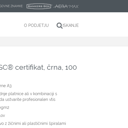
LAGOVNE ZNAMKE:
O PODJETJU
ISKANJE
SC® certifikat, črna, 100
črne A3
nje platnice ali v kombinaciji s
da ustvarite profesionalen vtis
50gm2
lov
 z žičnimi ali plastičnimi špiralami