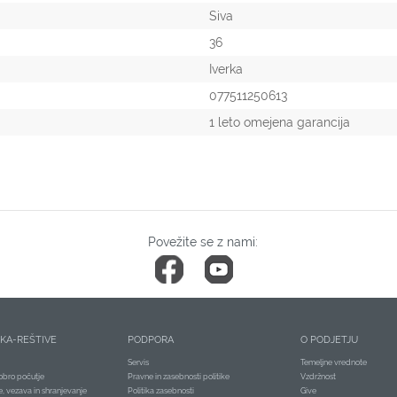
Siva
36
Iverka
077511250613
1 leto omejena garancija
Povežite se z nami:
ČKA-REŠTIVE
PODPORA
O PODJETJU
Servis
Temeljne vrednote
obro počutje
Pravne in zasebnosti politike
Vzdržnost
je, vezava in shranjevanje
Politika zasebnosti
Give