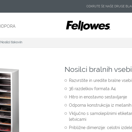
ODKRIJTE ŠE NAŠE DRUGE B
ODPORA
Nosilci tiskovin
Nosilci bralnih vseb
Razvrstite in uredite bralne vseb
36 razdelkov formata A4
Hitro in enostavno sestavljanje
Odporna konstrukcija iz mešanih
Vključno s samolepilnimi etiketami
letvicami
Približne dimenzije: celotni izde