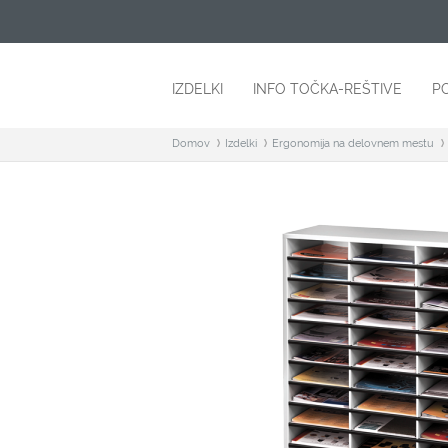
IZDELKI
INFO TOČKA-REŠTIVE
P
Domov
Izdelki
Ergonomija na delovnem mestu