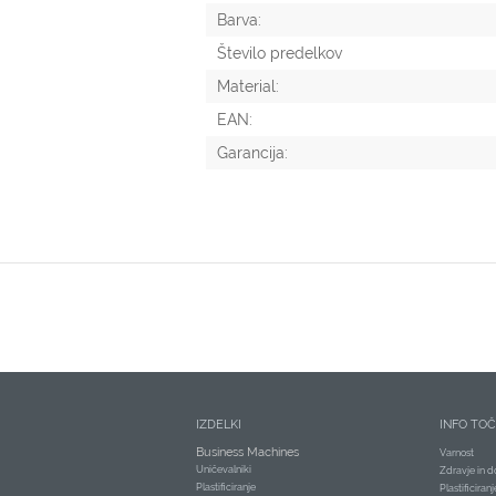
Barva:
Število predelkov
Material:
EAN:
Garancija:
IZDELKI
INFO TO
Business Machines
Varnost
Uničevalniki
Zdravje in d
Plastificiranje
Plastificiran