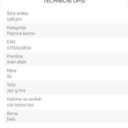
TECHNIČNI OPIS
Šifra artikla:
5381302
Kategorija:
Platnice karton
EAN:
077511538131
Površina:
linen efekt
Mera:
A4
Teža:
250 g/m2
Količina na zavitek:
100 kosov/zav
Barva:
bela