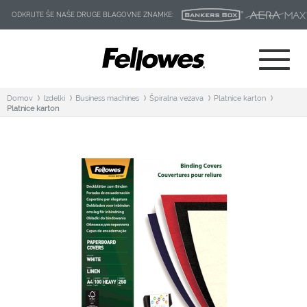
ODKRIJTE ŠE NAŠE DRUGE BLAGOVNE ZNAMKE:
Domov
Izdelki
Business machines
Špiralna vezava
Platnice karton
Platnice karton