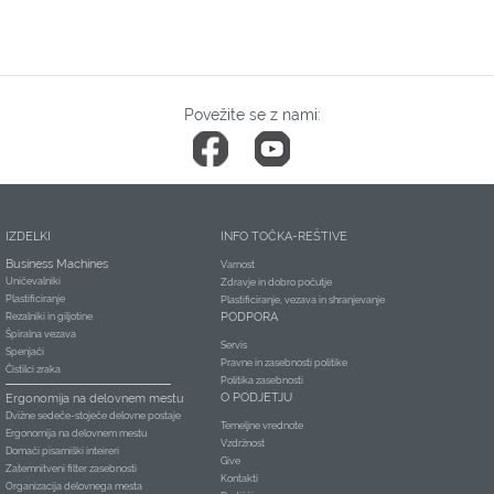
Povežite se z nami:
IZDELKI
INFO TOČKA-REŠTIVE
Business Machines
Varnost
Uničevalniki
Zdravje in dobro počutje
Plastificiranje
Plastificiranje, vezava in shranjevanje
PODPORA
Rezalniki in giljotine
Špiralna vezava
Servis
Spenjači
Pravne in zasebnosti politike
Čistilci zraka
Politika zasebnosti
O PODJETJU
Ergonomija na delovnem mestu
Dvižne sedeče-stoječe delovne postaje
Temeljne vrednote
Ergonomija na delovnem mestu
Vzdržnost
Domači pisarniški inteireri
Give
Zatemnitveni filter zasebnosti
Kontakti
Organizacija delovnega mesta