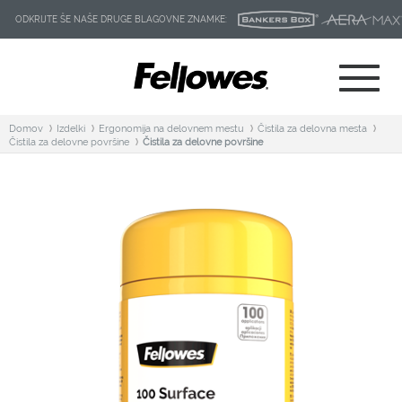
ODKRIJTE ŠE NAŠE DRUGE BLAGOVNE ZNAMKE:
Domov
Izdelki
Ergonomija na delovnem mestu
Čistila za delovna mesta
Čistila za delovne površine
Čistila za delovne površine