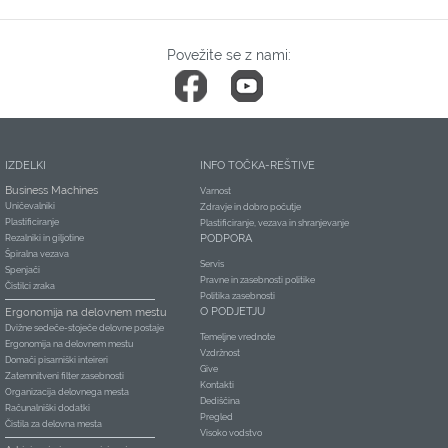
Povežite se z nami:
IZDELKI
INFO TOČKA-REŠTIVE
Business Machines
Varnost
Uničevalniki
Zdravje in dobro počutje
Plastificiranje
Plastificiranje, vezava in shranjevanje
PODPORA
Rezalniki in giljotine
Špiralna vezava
Servis
Spenjači
Pravne in zasebnosti politike
Čistilci zraka
Politika zasebnosti
O PODJETJU
Ergonomija na delovnem mestu
Dvižne sedeče-stoječe delovne postaje
Temeljne vrednote
Ergonomija na delovnem mestu
Vzdržnost
Domači pisarniški inteireri
Give
Zatemnitveni filter zasebnosti
Kontakti
Organizacija delovnega mesta
Dediščina
Računalniški dodatki
Pregled
Čistila za delovna mesta
Visoko vodstvo