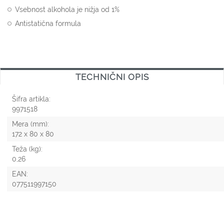
Vsebnost alkohola je nižja od 1%
Antistatična formula
TECHNIČNI OPIS
Šifra artikla:
9971518
Mera (mm):
172 x 80 x 80
Teža (kg):
0,26
EAN:
077511997150