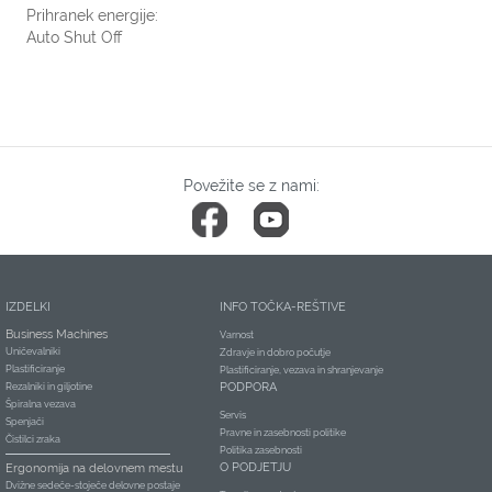
Prihranek energije:
Auto Shut Off
Povežite se z nami:
IZDELKI
INFO TOČKA-REŠTIVE
Business Machines
Varnost
Uničevalniki
Zdravje in dobro počutje
Plastificiranje
Plastificiranje, vezava in shranjevanje
PODPORA
Rezalniki in giljotine
Špiralna vezava
Servis
Spenjači
Pravne in zasebnosti politike
Čistilci zraka
Politika zasebnosti
O PODJETJU
Ergonomija na delovnem mestu
Dvižne sedeče-stoječe delovne postaje