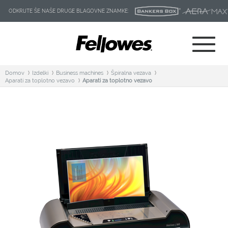
ODKRIJTE ŠE NAŠE DRUGE BLAGOVNE ZNAMKE:
Domov
Izdelki
Business machines
Špiralna vezava
Aparati za toplotno vezavo
Aparati za toplotno vezavo