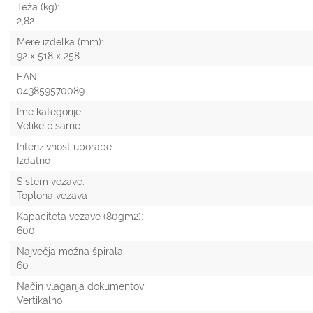
Teža (kg):
2,82
Mere izdelka (mm):
92 x 518 x 258
EAN:
043859570089
Ime kategorije:
Velike pisarne
Intenzivnost uporabe:
Izdatno
Sistem vezave:
Toplona vezava
Kapaciteta vezave (80gm2):
600
Največja možna špirala:
60
Način vlaganja dokumentov:
Vertikalno