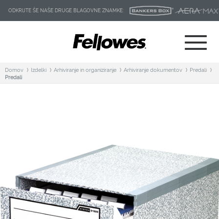
ODKRIJTE ŠE NAŠE DRUGE BLAGOVNE ZNAMKE:
Domov
Izdelki
Arhiviranje in organiziranje
Arhiviranje dokumentov
Predali
Predali