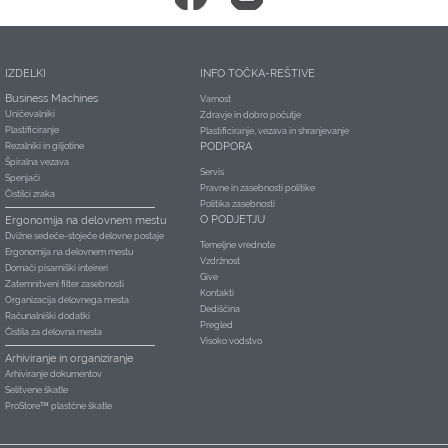
IZDELKI
INFO TOČKA-REŠTIVE
Business Machines
Varnost
Uničevalniki
Zdravje in dobro počutje
Plastificiranje
Plastificiranje, vezava in shranjevanje
PODPORA
Rezalniki in giljotine
Špiralna vezava
Servis
Spenjači
Pravne in zasebnosti politike
Čistilci zraka
Politika zasebnosti
O PODJETJU
Ergonomija na delovnem mestu
Dvižne sedeče-stoječe delovne postaje
Temeljne vrednote
Ergonomija na delovnem mestu
Vzdržnost
Domači pisarniški inteireri
Give
Zatemnitveni filter zasebnosti
Kontakti
Organizacija delovnega mesta
Dediščina
Računalniški dodatki
Pregled
Čistila za delovna mesta
Visoko vodstvo
Arhiviranje in organiziranje
Arhiviranje dokumentov
Selitvene škatle
ProStore™ plastčne škatle