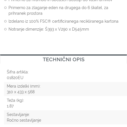
Primerno za zlaganje eden na drugega do 6 škatel, za
prihranek prostora
Izdelano iz 100% FSC® certificiranega recikliranega kartona
Notranje dimenzije: Š393 x V290 x D545mm
TECHNIČNI OPIS
Šifra artikla:
01820EU
Mera izdelki (mm):
310 x 433 x 568
Teža (kg):
1,87
Sestavljanje:
Ročno sestavljanje