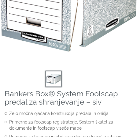
Bankers Box® System Foolscap
predal za shranjevanje – siv
Zelo močna ojačana konstrukcija predala in ohišja
Primerno za foolscap registratorje, Sxstem škatel za
dokumente in foolscap viseče mape
Primerno za hrambo in občasen dostop do vaših arhivov