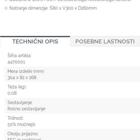
Notranje dimenzije: Š80 x V300 x D260mm
TECHNIČNI OPIS
POSEBNE LASTNOSTI
Šifra artikla:
4470001
Mera izdelki (mm):
304 x 82 x 268
Teža (kg):
0,08
Sestavljanje:
Ročno sestavljanje
Trdnost:
50% močnejši
Okolju prijazno: