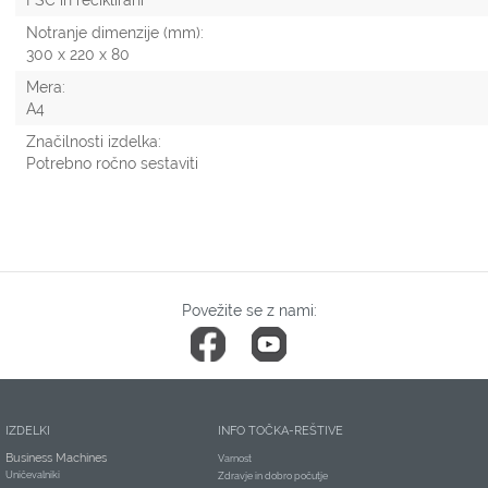
FSC in reciklirani
Notranje dimenzije (mm):
300 x 220 x 80
Mera:
A4
Značilnosti izdelka:
Potrebno ročno sestaviti
Povežite se z nami:
IZDELKI
INFO TOČKA-REŠTIVE
Business Machines
Varnost
Uničevalniki
Zdravje in dobro počutje