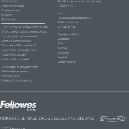
Plastificiranje
Plastificiranje, vezava in shranjevanje
PODPORA
Rezalniki in giljotine
Špiralna vezava
Servis
Spenjači
Pravne in zasebnosti politike
Čistilci zraka
Politika zasebnosti
O PODJETJU
Ergonomija na delovnem mestu
Dvižne sedeče-stoječe delovne postaje
Temeljne vrednote
Ergonomija na delovnem mestu
Vzdržnost
Domači pisarniški inteireri
Give
Zatemnitveni filter zasebnosti
Kontakti
Organizacija delovnega mesta
Dediščina
Računalniški dodatki
Pregled
Čistila za delovna mesta
Visoko vodstvo
Arhiviranje in organiziranje
Arhiviranje dokumentov
Selitvene škatle
ProStore™ plastčne škatle
ODKRIJTE ŠE NAŠE DRUGE BLAGOVNE ZNAMKE: