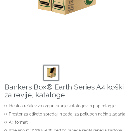
Bankers Box® Earth Series A4 koški
za revije, kataloge
Idealna rešitev za organiziranje katalogov in papirologije
Prostor za etiketo spredaj in zadaj za poljuben način zlaganja
A4 format
Izdelano iz 100% FSC® certificiranega recikliranega kartona