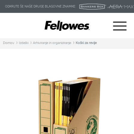
ODKRIJTE ŠE NAŠE DRUGE BLAGOVNE ZNAMKE:
Domov
Izdelki
Arhiviranje in organiziranje
Koški za revije