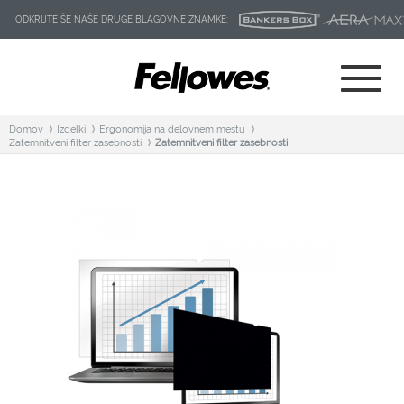
ODKRIJTE ŠE NAŠE DRUGE BLAGOVNE ZNAMKE:
Domov
Izdelki
Ergonomija na delovnem mestu
Zatemnitveni filter zasebnosti
Zatemnitveni filter zasebnosti