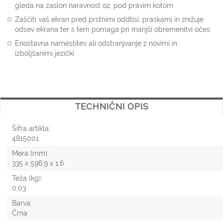
gleda na zaslon naravnost oz. pod pravim kotom
Zaščiti vaš ekran pred prstnimi oddtisi, praskami in znižuje
odsev ekrana ter s tem pomaga pri manjši obremenitvi očes
Enostavna namestitev ali odstranjvanje z novimi in
izboljšanimi jezički
TECHNIČNI OPIS
Šifra artikla:
4815001
Mera (mm):
335 x 596,9 x 1,6
Teža (kg):
0,03
Barva:
Črna