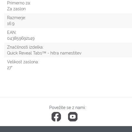
Primerno za:
Za zaslon
Razmerje:
16:9
EAN:
043859692149
Značilnosti izdelka:
Quick Reveal Tabs™ - hitra namestitev
Velikost zaslona:
27"
Povežite se z nami: