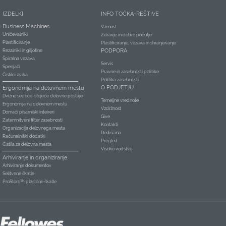
IZDELKI
INFO TOČKA-REŠTIVE
Business Machines
Varnost
Uničevalniki
Zdravje in dobro počutje
Plastificiranje
Plastificiranje, vezava in shranjevanje
PODPORA
Rezalniki in giljotine
Špiralna vezava
Servis
Spenjači
Pravne in zasebnosti politike
Čistilci zraka
Politika zasebnosti
O PODJETJU
Ergonomija na delovnem mestu
Dvižne sedeče-stoječe delovne postaje
Temeljne vrednote
Ergonomija na delovnem mestu
Vzdržnost
Domači pisarniški inteireri
Give
Zatemnitveni filter zasebnosti
Kontakti
Organizacija delovnega mesta
Dediščina
Računalniški dodatki
Pregled
Čistila za delovna mesta
Visoko vodstvo
Arhiviranje in organiziranje
Arhiviranje dokumentov
Selitvene škatle
ProStore™ plastčne škatle