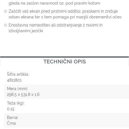
gleda na zaslon naravnost oz. pod pravim kotom
Zaščiti vaš ekran pred prstnimi oddtisi, praskami in znižuje
odsev ekrana ter s tem pomaga pri manjši obremenitvi očes
Enostavna namestitev ali odstranjvanje z novimi in
izboljšanimi jezički
TECHNIČNI OPIS
Šifra artikla:
4811801
Mera (mm):
298,5 x 531,8 x 1,6
Teža (kg):
0,15
Barva:
Črna