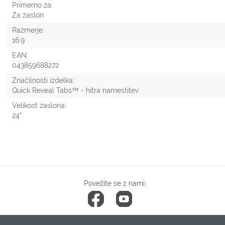
Primerno za:
Za zaslon
Razmerje:
16:9
EAN:
043859688272
Značilnosti izdelka:
Quick Reveal Tabs™ - hitra namestitev
Velikost zaslona:
24"
Povežite se z nami: