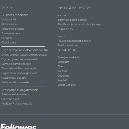
IZDELKI
INFO TOČKA-REŠTIVE
Business Machines
Varnost
Uničevalniki
Zdravje in dobro počutje
Plastificiranje
Plastificiranje, vezava in shranjevanje
PODPORA
Rezalniki in giljotine
Špiralna vezava
Servis
Spenjači
Pravne in zasebnosti politike
Čistilci zraka
Politika zasebnosti
O PODJETJU
Ergonomija na delovnem mestu
Dvižne sedeče-stoječe delovne postaje
Temeljne vrednote
Ergonomija na delovnem mestu
Vzdržnost
Domači pisarniški inteireri
Give
Zatemnitveni filter zasebnosti
Kontakti
Organizacija delovnega mesta
Dediščina
Računalniški dodatki
Pregled
Čistila za delovna mesta
Visoko vodstvo
Arhiviranje in organiziranje
Arhiviranje dokumentov
Selitvene škatle
ProStore™ plastčne škatle