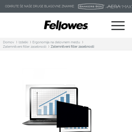
ODKRIJTE ŠE NAŠE DRUGE BLAGOVNE ZNAMKE:
Domov
Izdelki
Ergonomija na delovnem mestu
Zatemnitveni filter zasebnosti
Zatemnitveni filter zasebnosti